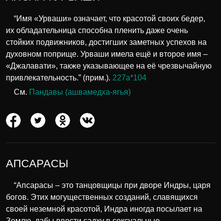
“Имя «Урваши» означает, что красотой своих бедер,
их обладательница способна пленить даже очень
стойких подвижников, достигших заметных успехов на
духовном поприще. Урваши имела ещё и второе имя –
«Джалавати», также указывающее на её чрезвычайную
привлекательность.” (прим.).
227а*104
См.
Пандавы (ашвамедха-ягья)
АПСАРАСЫ
“Апсарасы – это танцовщицы при дворе Индры, царя
богов. Этих могущественных созданий, славящихся
своей неземной красотой, Индра иногда посылает на
Землю, дабы ввести садху в сексуальные