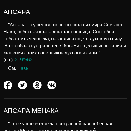
АПСАРА
“Апсара – существо женского пола из мира Светлой
Нави, небесная красавица-танцовщица. Способна
соблазнить человека, накапливающего духовную силу.
Этот соблазн устраивается богами с целью испытания и
лишения своих соперников духовной силы.”
(сл.).
219*562
См.
Навь
АПСАРА МЕНАКА
“...внезапно возникла прекраснейшая небесная
апсара Менака, что и послужило причиной