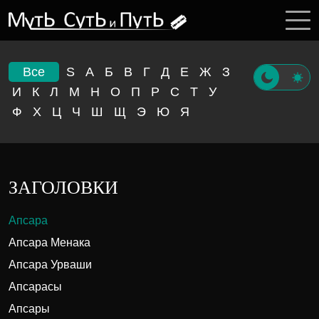
Все
S
А
Б
В
Г
Д
Е
Ж
З
И
К
Л
М
Н
О
П
Р
С
Т
У
Ф
Х
Ц
Ч
Ш
Щ
Э
Ю
Я
ЗАГОЛОВКИ
Апсара
Апсара Менака
Апсара Урваши
Апсарасы
Апсары