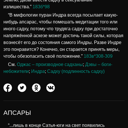
излишества.”
183б*98
“В мифологии пуран Индра всегда посылает какую-
нибудь апсарас, чтобы помешать медитации того или
иного садху, потому что трудяга садху при достаточно
напряжённой аскезе может достичь такой силы, которая
вознесёт его до состояния самого Индры. Разве Индре
это понравится? Конечно, он старается принять меры,
чтобы обезопасить своё положение.”
183в*308-309
См.
Оджас – производное садханы
;
Дэвы – боги-
небожители
;
Индра
;
Садху (подлинность садху)
АПСАРЫ
“...лишь в конце Сатья-юги на свет появились