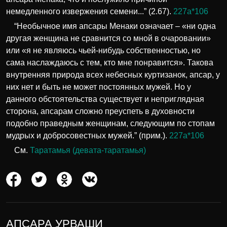
немедленного извержения семени...” (2.67).
227а*106
“Необычное имя апсары Менаки означает – «ни одна
другая женщина не сравнится со мной в очаровании»
или «я не являюсь чьей-нибудь собственностью, но
сама наслаждаюсь с тем, кто мне понравится». Такова
внутренняя природа всех небесных куртизанок, апсар, у
них нет и быть не может постоянных мужей. Но у
данного обстоятельства существует и неприглядная
сторона, апсарам сложно преуспеть в духовности
подобно праведным женщинам, следующим по стопам
мудрых и добросовестных мужей.” (прим.).
227а*106
См.
Таратамья (девата-таратамья)
АПСАРА УРВАШИ