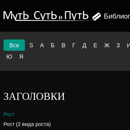
Библио
Все
S
А
Б
В
Г
Д
Е
Ж
З
Ю
Я
ЗАГОЛОВКИ
Рост
Рост (2 вида роста)