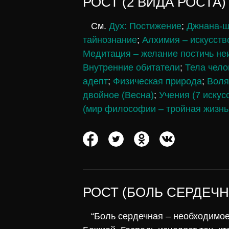
РОСТ (2 ВИДА РОСТА
См.
Дух: Постижение
;
Джнана-ш
тайнознание
;
Алхимия – искусств
Медитация – желание постичь не
Внутренние обитатели
;
Тела чело
адепт
;
Физическая природа
;
Воля
двойное (Весна)
;
Учения (7 искусс
(мир философии – тройная жизн
РОСТ (БОЛЬ СЕРДЕЧН
“Боль сердечная – необходимое