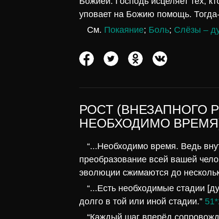
Божией. Господь исцеляет тех, кт
уповает на Божию помощь. Тогда-
См.
Покаяние
;
Боль
;
Слёзы – д
РОСТ (ВНЕЗАПНОГО Р
НЕОБХОДИМО ВРЕМЯ
“...Необходимо время. Ведь вн
преобразование всей вашей чело
эволюции сжимаются до нескольк
“...Есть необходимые стадии [д
долго в той или иной стадии.”
51*
“Каждый шаг вперёд сопровожд