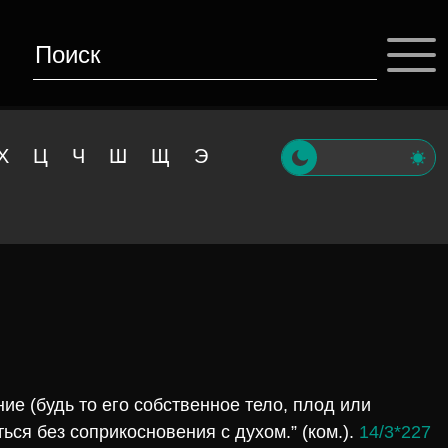
Х
Ц
Ч
Ш
Щ
Э
ние (будь то его собственное тело, плод или
ться без соприкосновения с духом.” (ком.).
14/3*227