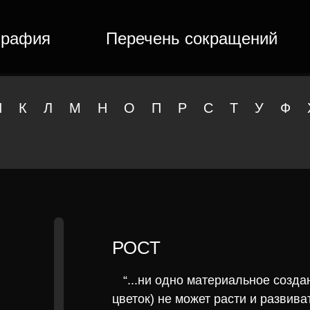
графия
Перечень сокращений
И
К
Л
М
Н
О
П
Р
С
Т
У
Ф
РОСТ
“...ни одно материальное созда
цветок) не может расти и развива