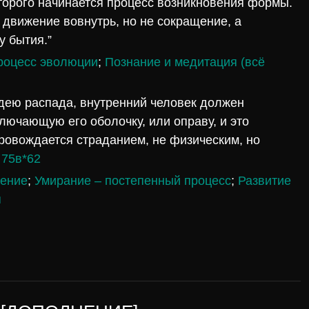
торого начинается процесс возникновения формы.
 движение вовнутрь, но не сокращение, а
у бытия.”
процесс эволюции
;
Познание и медитация (всё
 идею распада, внутренний человек должен
лючающую его оболочку, или оправу, и это
ровождается страданием, не физическим, но
”
75в*62
рение
;
Умирание – постепенный процесс
;
Развитие
я