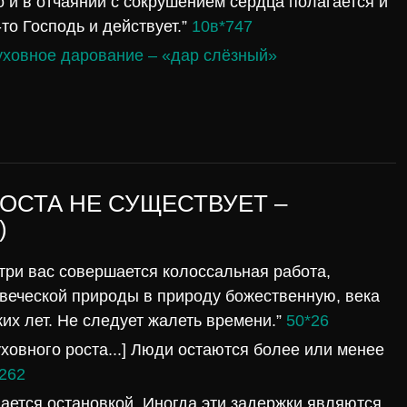
о и в отчаянии с сокрушением сердца полагается и
то Господь и действует.”
10в*747
уховное дарование – «дар слёзный»
ОСТА НЕ СУЩЕСТВУЕТ –
)
утри вас совершается колоссальная работа,
веческой природы в природу божественную, века
их лет. Не следует жалеть времени.”
50*26
уховного роста...] Люди остаются более или менее
262
ается остановкой. Иногда эти задержки являются