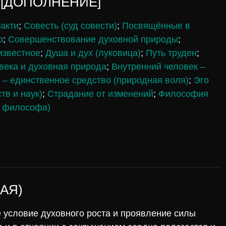
) [ДОПОЛНЕНИЕ]
акти
;
Совесть (суд совести)
;
Посвящённые в
о
;
Совершенствование духовной природы
;
известное
;
Душа и дух (луковица)
;
Путь труден
;
века и духовная природа
;
Внутренний человек –
 – единственное средство (природная воля)
;
Эго
тв и наук)
;
Страдание от изменений
;
Философия
ь философа)
АЯ)
 условие духовного роста и проявление силы