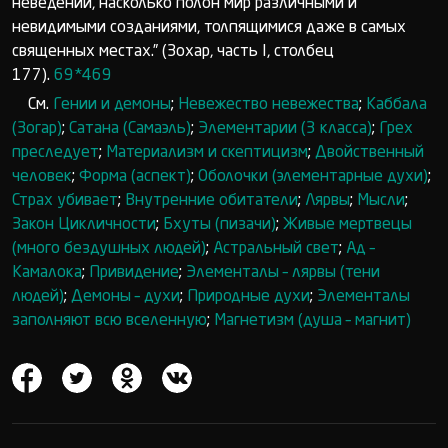
неведении, насколько полон мир различными и
невидимыми созданиями, толпящимися даже в самых
священных местах.” (Зохар, часть I, столбец
177).
69*469
См.
Гении и демоны
;
Невежество невежества
;
Каббала
(Зогар)
;
Сатана (Самаэль)
;
Элементарии (3 класса)
;
Грех
преследует
;
Материализм и скептицизм
;
Двойственный
человек
;
Форма (аспект)
;
Оболочки (элементарные духи)
;
Страх убивает
;
Внутренние обитатели
;
Лярвы
;
Мысли
;
Закон Цикличности
;
Бхуты (пизачи)
;
Живые мертвецы
(много бездушных людей)
;
Астральный свет
;
Ад –
Камалока
;
Привидение
;
Элементалы – лярвы (тени
людей)
;
Демоны – духи
;
Природные духи
;
Элементалы
заполняют всю вселенную
;
Магнетизм (душа – магнит)