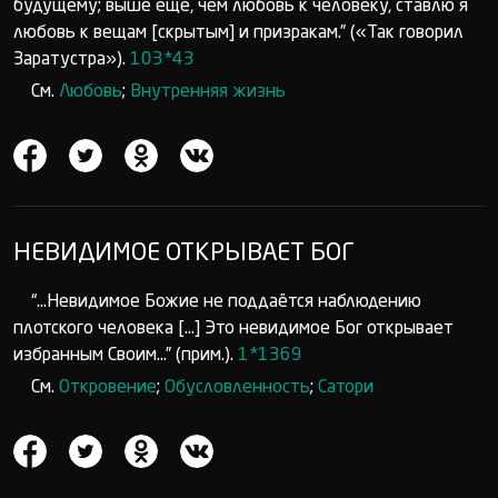
будущему; выше ещё, чем любовь к человеку, ставлю я
любовь к вещам [скрытым] и призракам.” («Так говорил
Заратустра»).
103*43
См.
Любовь
;
Внутренняя жизнь
НЕВИДИМОЕ ОТКРЫВАЕТ БОГ
“...Невидимое Божие не поддаётся наблюдению
плотского человека [...] Это невидимое Бог открывает
избранным Своим...” (прим.).
1*1369
См.
Откровение
;
Обусловленность
;
Сатори