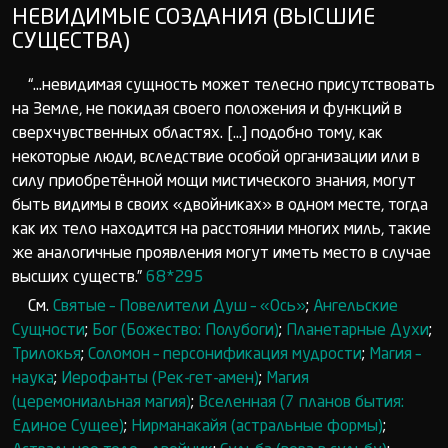
НЕВИДИМЫЕ СОЗДАНИЯ (ВЫСШИЕ
СУЩЕСТВА)
“...невидимая сущность может телесно присутствовать
на Земле, не покидая своего положения и функций в
сверхчувственных областях. [...] подобно тому, как
некоторые люди, вследствие особой организации или в
силу приобретённой мощи мистического знания, могут
быть видимы в своих «двойниках» в одном месте, тогда
как их тело находится на расстоянии многих миль, такие
же аналогичные проявления могут иметь место в случае
высших существ.”
68*295
См.
Святые – Повелители Душ – «Ось»
;
Ангельские
Сущности
;
Бог (Божество: Полубоги)
;
Планетарные Духи
;
Трилокья
;
Соломон – персонификация мудрости
;
Магия –
наука
;
Иерофанты (Рек-гет-амен)
;
Магия
(церемониальная магия)
;
Вселенная (7 планов бытия:
Единое Сущее)
;
Нирманакайя (астральные формы)
;