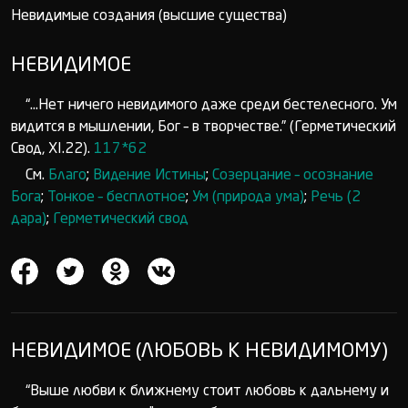
Невидимые создания (высшие существа)
НЕВИДИМОЕ
“...Нет ничего невидимого даже среди бестелесного. Ум
видится в мышлении, Бог – в творчестве.” (Герметический
Свод, XI.22).
117*62
См.
Благо
;
Видение Истины
;
Созерцание – осознание
Бога
;
Тонкое – бесплотное
;
Ум (природа ума)
;
Речь (2
дара)
;
Герметический свод
НЕВИДИМОЕ (ЛЮБОВЬ К НЕВИДИМОМУ)
“Выше любви к ближнему стоит любовь к дальнему и