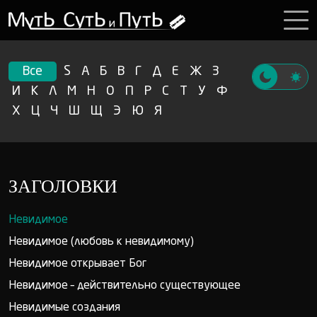
Все
S
А
Б
В
Г
Д
Е
Ж
З
И
К
Л
М
Н
О
П
Р
С
Т
У
Ф
Х
Ц
Ч
Ш
Щ
Э
Ю
Я
ЗАГОЛОВКИ
Невидимое
Невидимое (любовь к невидимому)
Невидимое открывает Бог
Невидимое – действительно существующее
Невидимые создания