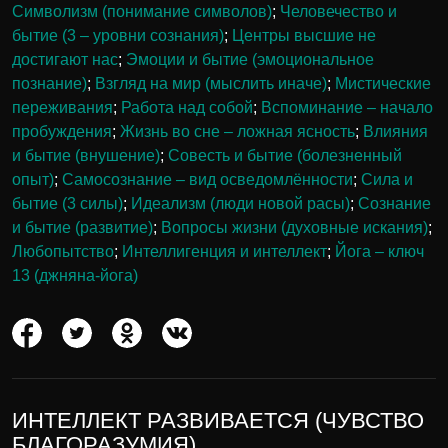
Символизм (понимание символов)
;
Человечество и
бытие (3 – уровни сознания)
;
Центры высшие не
достигают нас
;
Эмоции и бытие (эмоциональное
познание)
;
Взгляд на мир (мыслить иначе)
;
Мистические
переживания
;
Работа над собой
;
Вспоминание – начало
пробуждения
;
Жизнь во сне – ложная ясность
;
Влияния
и бытие (внушение)
;
Совесть и бытие (болезненный
опыт)
;
Самосознание – вид осведомлённости
;
Сила и
бытие (3 силы)
;
Идеализм (люди новой расы)
;
Сознание
и бытие (развитие)
;
Вопросы жизни (духовные искания)
;
Любопытство
;
Интеллигенция и интеллект
;
Йога – ключ
13 (джняна-йога)
ИНТЕЛЛЕКТ РАЗВИВАЕТСЯ (ЧУВСТВО
БЛАГОРАЗУМИЯ)