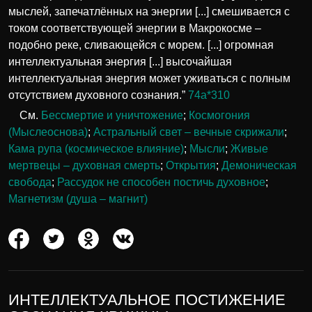
мыслей, запечатлённых на энергии [...] смешивается с
током соответствующей энергии в Макрокосме –
подобно реке, сливающейся с морем. [...] огромная
интеллектуальная энергия [...] высочайшая
интеллектуальная энергия может уживаться с полным
отсутствием духовного сознания.”
74а*310
См.
Бессмертие и уничтожение
;
Космогония
(Мыслеоснова)
;
Астральный свет – вечные скрижали
;
Кама рупа (космическое влияние)
;
Мысли
;
Живые
мертвецы – духовная смерть
;
Открытия
;
Демоническая
свобода
;
Рассудок не способен постичь духовное
;
Магнетизм (душа – магнит)
ИНТЕЛЛЕКТУАЛЬНОЕ ПОСТИЖЕНИЕ