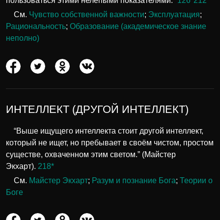
пользоваться этими нелепыми показателями.”
126*212
См.
Чувство собственной важности
;
Эксплуатация
;
Рациональность
;
Образование (академическое знание
неполно)
ИНТЕЛЛЕКТ (ДРУГОЙ ИНТЕЛЛЕКТ)
“Выше ищущего интеллекта стоит другой интеллект,
который не ищет, но пребывает в своём чистом, простом
существе, охваченном этим светом.” (Майстер
Экхарт).
218*
См.
Майстер Экхарт
;
Разум и познание Бога
;
Теории о
Боге