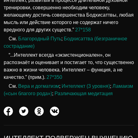
интеллект, развитый в процессе длительной духовной
тренировки, совершенно необходим человеку,
желающему достичь совершенства Бодхисаттвы, любая
мысль или действие которого не содержат ничего
вредного для других существ.”
27*158
См.
Благородный Путь
;
Бодхисаттва (безграничное
сострадание)
“...Интеллект всегда «экзистенционален», он
распознаёт и оценивает и постигает то, что существенно
важно в жизни человека. Интеллект – функция, а не
качество.” (прим.).
27*350
См.
Вера и догматизм
;
Интеллект (3 уровня)
;
Ламаизм
(«сын благого рода»)
;
Различающая медитация