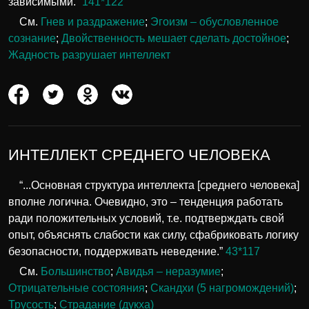
зависимыми.”
141*122
См.
Гнев и раздражение
;
Эгоизм – обусловленное
сознание
;
Двойственность мешает сделать достойное
;
Жадность разрушает интеллект
ИНТЕЛЛЕКТ СРЕДНЕГО ЧЕЛОВЕКА
“...Основная структура интеллекта [среднего человека]
вполне логична. Очевидно, это – тенденция работать
ради положительных условий, т.е. подтверждать свой
опыт, объяснять слабости как силу, сфабриковать логику
безопасности, поддерживать неведение.”
43*117
См.
Большинство
;
Авидья – неразумие
;
Отрицательные состояния
;
Скандхи (5 нагромождений)
;
Трусость
;
Страдание (дукха)