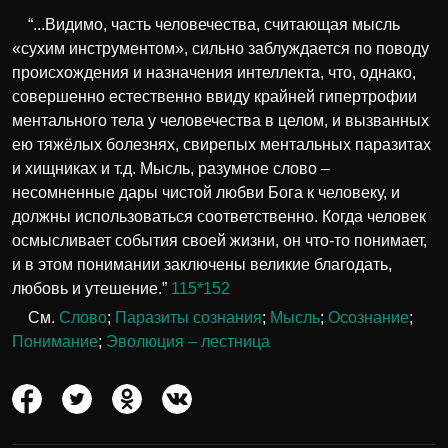
“...Видимо, часть человечества, считающая мысль
«сухим инструментом», сильно заблуждается по поводу
происхождения и назначения интеллекта, что, однако,
совершенно естественно ввиду крайней гипертрофии
ментального тела у человечества в целом, и вызванных
ею тяжёлых болезнях, свирепых ментальных паразитах
и хищниках и т.д. Мысль, разумное слово –
несомненные дары чистой любви Бога к человеку, и
должны использоваться соответственно. Когда человек
осмысливает события своей жизни, он что-то понимает,
и в этом понимании заключены великие благодать,
любовь и утешение.”
115*152
См.
Слово
;
Паразиты сознания
;
Мысль
;
Осознание
;
Понимание
;
Эволюция – лестница