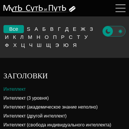
Все
S
А
Б
В
Г
Д
Е
Ж
З
И
К
Л
М
Н
О
П
Р
С
Т
У
Ф
Х
Ц
Ч
Ш
Щ
Э
Ю
Я
ЗАГОЛОВКИ
Интеллект
Интеллект (3 уровня)
Интеллект (академическое знание неполно)
Интеллект (другой интеллект)
Интеллект (свобода индивидуального интеллекта)