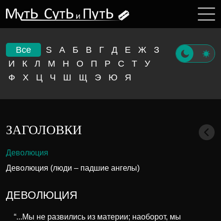
Все
S
А
Б
В
Г
Д
Е
Ж
З
И
К
Л
М
Н
О
П
Р
С
Т
У
Ф
Х
Ц
Ч
Ш
Щ
Э
Ю
Я
ЗАГОЛОВКИ
Деволюция
Деволюция (люди – падшие ангелы)
ДЕВОЛЮЦИЯ
“...Мы не развились из материи; наоборот, мы