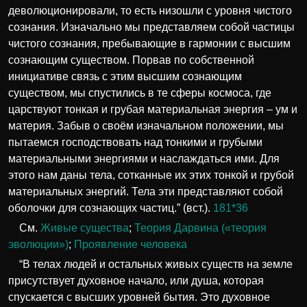
деволюционировали, то есть низошли с уровня чистого
сознания. Изначально мы представляем собой частицы
чистого сознания, пребывающие в гармонии с высшим
сознающим существом. Порвав по собственной
инициативе связь с этим высшим сознающим
существом, мы спустились в те сферы космоса, где
царствуют тонкая и грубая материальная энергия – ум и
материя. Забыв о своём изначальном положении, мы
пытаемся господствовать над тонкими и грубыми
материальными энергиями и наслаждаться ими. Для
этого нам даны тела, сотканные их этих тонкой и грубой
материальных энергий. Тела эти представляют собой
оболочки для сознающих частиц.” (вст.).
181*36
См.
Живые существа
;
Теория Дарвина («теория
эволюции»)
;
Проявление человека
“В телах людей и остальных живых существ на земле
присутствует духовное начало, или душа, которая
спускается с высших уровней бытия. Это духовное