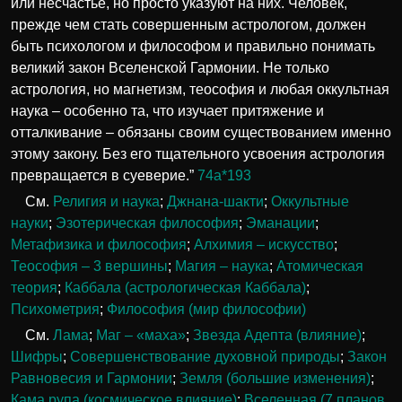
или несчастье, но просто указуют на них. Человек,
прежде чем стать совершенным астрологом, должен
быть психологом и философом и правильно понимать
великий закон Вселенской Гармонии. Не только
астрология, но магнетизм, теософия и любая оккультная
наука – особенно та, что изучает притяжение и
отталкивание – обязаны своим существованием именно
этому закону. Без его тщательного усвоения астрология
превращается в суеверие.”
74а*193
См.
Религия и наука
;
Джнана-шакти
;
Оккультные
науки
;
Эзотерическая философия
;
Эманации
;
Метафизика и философия
;
Алхимия – искусство
;
Теософия – 3 вершины
;
Магия – наука
;
Атомическая
теория
;
Каббала (астрологическая Каббала)
;
Психометрия
;
Философия (мир философии)
См.
Лама
;
Маг – «маха»
;
Звезда Адепта (влияние)
;
Шифры
;
Совершенствование духовной природы
;
Закон
Равновесия и Гармонии
;
Земля (большие изменения)
;
Кама рупа (космическое влияние)
;
Вселенная (7 планов