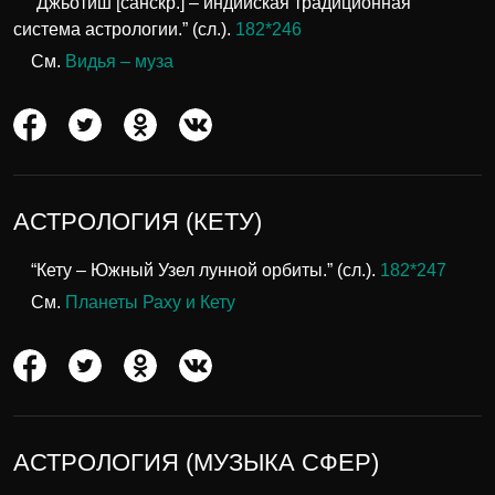
“Джьотиш [санскр.] – индийская традиционная
система астрологии.” (сл.).
182*246
См.
Видья – муза
АСТРОЛОГИЯ (КЕТУ)
“Кету – Южный Узел лунной орбиты.” (сл.).
182*247
См.
Планеты Раху и Кету
АСТРОЛОГИЯ (МУЗЫКА СФЕР)