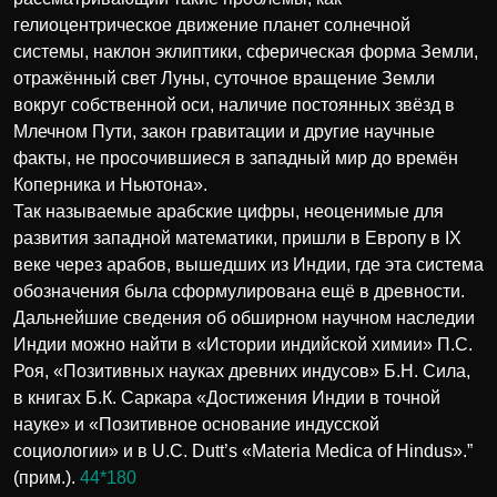
гелиоцентрическое движение планет солнечной
системы, наклон эклиптики, сферическая форма Земли,
отражённый свет Луны, суточное вращение Земли
вокруг собственной оси, наличие постоянных звёзд в
Млечном Пути, закон гравитации и другие научные
факты, не просочившиеся в западный мир до времён
Коперника и Ньютона».
Так называемые арабские цифры, неоценимые для
развития западной математики, пришли в Европу в IX
веке через арабов, вышедших из Индии, где эта система
обозначения была сформулирована ещё в древности.
Дальнейшие сведения об обширном научном наследии
Индии можно найти в «Истории индийской химии» П.С.
Роя, «Позитивных науках древних индусов» Б.Н. Сила,
в книгах Б.К. Саркара «Достижения Индии в точной
науке» и «Позитивное основание индусской
социологии» и в U.C. Dutt’s «Materia Medica of Hindus».”
(прим.).
44*180