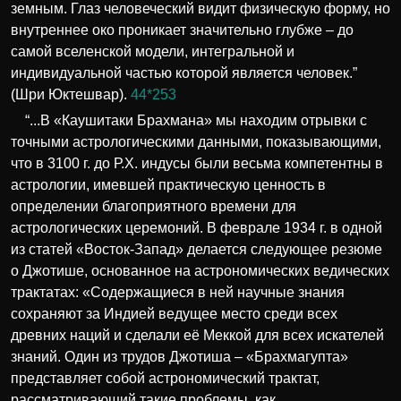
земным. Глаз человеческий видит физическую форму, но
внутреннее око проникает значительно глубже – до
самой вселенской модели, интегральной и
индивидуальной частью которой является человек.”
(Шри Юктешвар).
44*253
“...В «Каушитаки Брахмана» мы находим отрывки с
точными астрологическими данными, показывающими,
что в 3100 г. до Р.Х. индусы были весьма компетентны в
астрологии, имевшей практическую ценность в
определении благоприятного времени для
астрологических церемоний. В феврале 1934 г. в одной
из статей «Восток-Запад» делается следующее резюме
о Джотише, основанное на астрономических ведических
трактатах: «Содержащиеся в ней научные знания
сохраняют за Индией ведущее место среди всех
древних наций и сделали её Меккой для всех искателей
знаний. Один из трудов Джотиша – «Брахмагупта»
представляет собой астрономический трактат,
рассматривающий такие проблемы, как