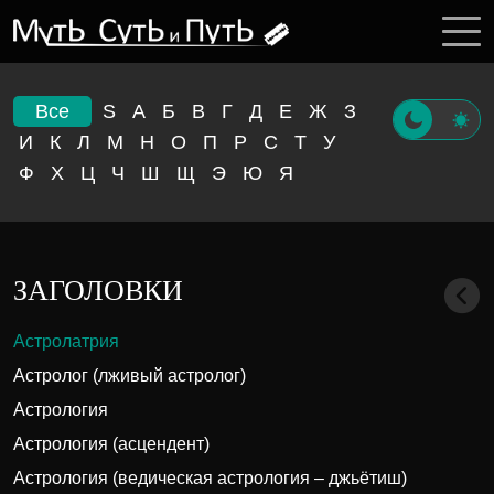
Все
S
А
Б
В
Г
Д
Е
Ж
З
И
К
Л
М
Н
О
П
Р
С
Т
У
Ф
Х
Ц
Ч
Ш
Щ
Э
Ю
Я
ЗАГОЛОВКИ
Астролатрия
Астролог (лживый астролог)
Астрология
Астрология (асцендент)
Астрология (ведическая астрология – джьётиш)