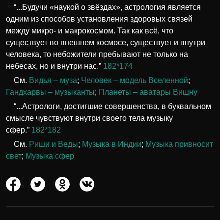
“...Будучи «наукой о звёздах», астрология является
одним из способов установления здоровых связей
между микро- и макрокосмом. Так как всё, что
существует во внешнем космосе, существует и внутри
человека, то небожители пребывают не только на
небесах, но и внутри нас.”
182*174
См.
Видья – муза
;
Человек – модель Вселенной
;
Гандхарвы – музыканты
;
Планеты – аватары Вишну
“...Астрологи, достигшие совершенства, в буквальном
смысле чувствуют внутри своего тела музыку
сфер.”
182*182
См.
Риши и Веды
;
Музыка в Индии
;
Музыка привносит
свет
;
Музыка сфер