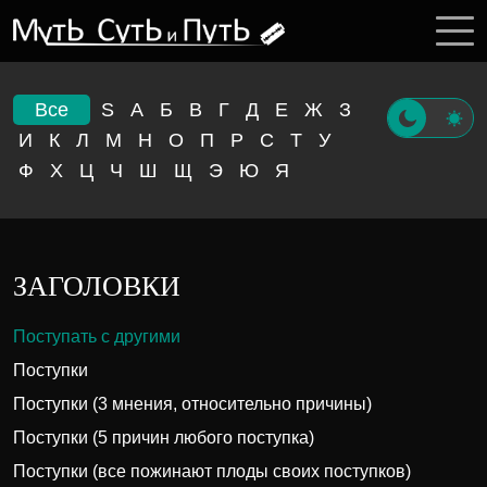
Все
S
А
Б
В
Г
Д
Е
Ж
З
И
К
Л
М
Н
О
П
Р
С
Т
У
Ф
Х
Ц
Ч
Ш
Щ
Э
Ю
Я
ЗАГОЛОВКИ
Поступать с другими
Поступки
Поступки (3 мнения, относительно причины)
Поступки (5 причин любого поступка)
Поступки (все пожинают плоды своих поступков)