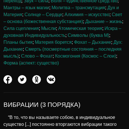
переход
;
Звук – сила
;
Воля – единственное средство
;
Мантры – язык магии
;
Молитва – трансмутация
;
Дух и
Материя
;
Солнце – Сердце
;
Алхимия – искусство
;
Свет
– основа (божественная субстанция)
;
Дыхание – жизнь
;
Сила сцепления
;
Мысли
;
Атомическая теория
;
Искра –
духовная Индивидуальность
;
Символы (буква М)
;
Планы бытия
;
Материя борется
;
Фохат – Дыхание
;
Дух:
Дыхание
;
Смерть (посмертные состояния – последняя
мысль)
;
Слово – Фохат
;
Космогония (Космос – Слои)
;
Форма (аспект: существо)
ВИБРАЦИИ (3 ПОРЯДКА)
“В то, что вы называете собою, в индивидуальное
существо [...] постоянно вторгаются вибрации такого