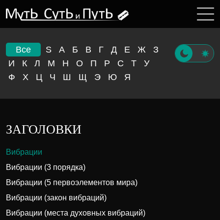
Все
S
А
Б
В
Г
Д
Е
Ж
З
И
К
Л
М
Н
О
П
Р
С
Т
У
Ф
Х
Ц
Ч
Ш
Щ
Э
Ю
Я
ЗАГОЛОВКИ
Вибрации
Вибрации (3 порядка)
Вибрации (5 первоэлементов мира)
Вибрации (закон вибраций)
Вибрации (места духовных вибраций)