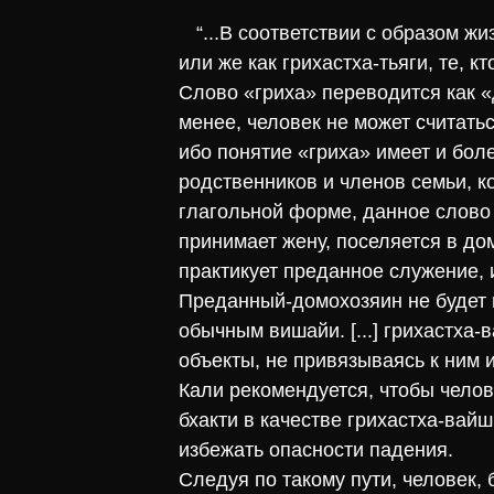
“...В соответствии с образом ж
или же как грихастха-тьяги, те, кт
Слово «гриха» переводится как «
менее, человек не может считатьс
ибо понятие «гриха» имеет и бол
родственников и членов семьи, к
глагольной форме, данное слово 
принимает жену, поселяется в до
практикует преданное служение, из
Преданный-домохозяин не будет 
обычным вишайи. [...] грихастх
объекты, не привязываясь к ним 
Кали рекомендуется, чтобы чело
бхакти в качестве грихастха-вайш
избежать опасности падения.
Следуя по такому пути, человек,