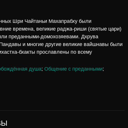
данных Шри Чайтаньи Махапрабху были
вние времена, великие раджа-риши (святые цари)
были преданными-домохозяевами. Дхрува
Пандавы и многие другие великие вайшнавы были
ихастха-бхакты прославлены по всему
обождённая душа
;
Общение с преданными
;
ВЫ