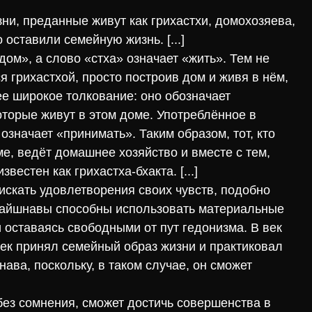
изни, преданные живут как грихастхи, домохозяева,
о оставили семейную жизнь. [...]
дом», а слово «стха» означает «жить». Тем не
я грихастхой, просто построив дом и живя в нём,
ее широкое толкование: оно обозначает
оторые живут в этом доме. Употреблённое в
означает «принимать». Таким образом, тот, кто
ме, ведёт домашнее хозяйство и вместе с тем,
вестен как грихастха-бхакта. [...]
искать удовлетворения своих чувств, подобно
а-вайшнавы способны использовать материальные
и оставаясь свободными от пут гедонизма. В век
век принял семейный образ жизни и практиковал
нава, поскольку, в таком случае, он сможет
 без сомнения, сможет достичь совершенства в