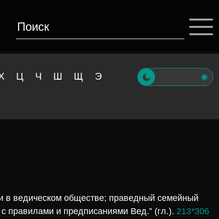
Х
Ц
Ч
Ш
Щ
Э
ни в ведическом обществе; праведный семейный
 с правилами и предписаниями Вед.” (гл.).
213*306