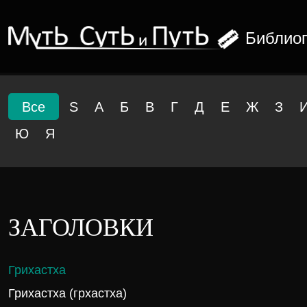
Библио
Все
S
А
Б
В
Г
Д
Е
Ж
З
Ю
Я
ЗАГОЛОВКИ
Грихастха
Грихастха (грхастха)