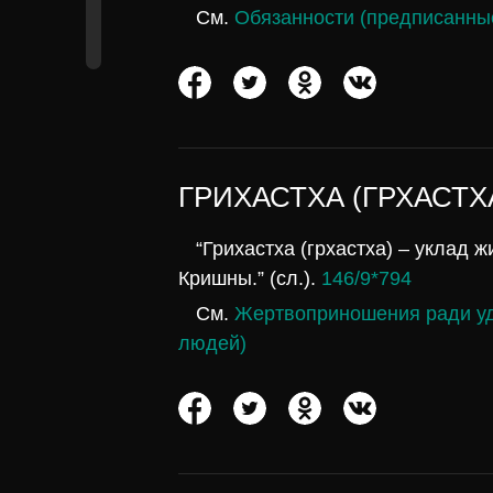
См.
Обязанности (предписанны
ГРИХАСТХА (ГРХАСТХ
“Грихастха (грхастха) – уклад
Кришны.” (сл.).
146/9*794
См.
Жертвоприношения ради у
людей)