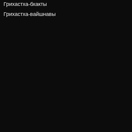
Грихастха-бхакты
Грихастха-вайшнавы