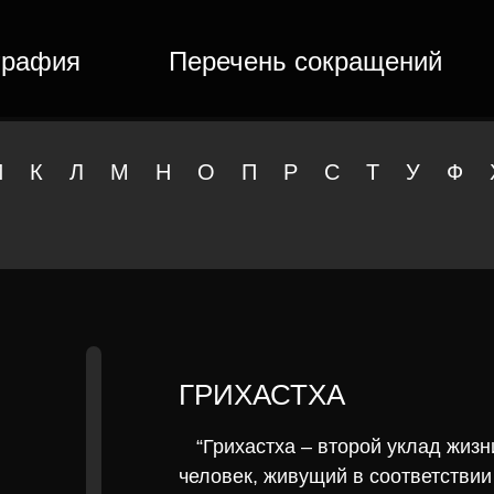
графия
Перечень сокращений
И
К
Л
М
Н
О
П
Р
С
Т
У
Ф
ГРИХАСТХА
“Грихастха – второй уклад жиз
человек, живущий в соответствии