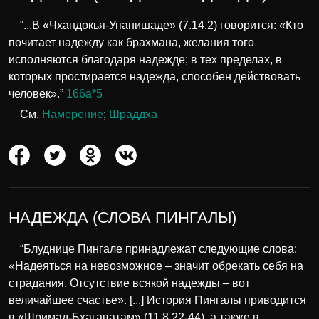
“...В «Чхандокья-Упанишаде» (7.14.2) говорится: «Кто
почитает надежду как брахмана, желания того
исполняются благодаря надежде; в тех пределах, в
которых простирается надежда, способен действовать
человек».”
166а*5
См.
Намерение
;
Шраддха
НАДЕЖДА (СЛОВА ПИНГАЛЫ)
“Блуднице Пингале принадлежат следующие слова:
«Надеяться на невозможное – значит обрекать себя на
страдания. Отсутствие всякой надежды – вот
величайшее счастье». [...] История Пингалы приводится
в «Шримад-Бхагаватам» (11.8.22-44), а также в