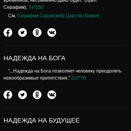
временной, несомненно дано будет.” (преп.
Серафим).
7а*150
См.
Серафим Саровский
;
Царство Божие
НАДЕЖДА НА БОГА
“...Надежда на Бога позволяет человеку преодолеть
невообразимые препятствия.”
212*76
НАДЕЖДА НА БУДУЩЕЕ