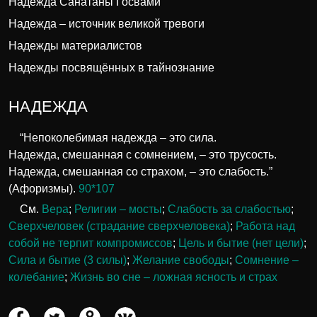
Надежда Санатаны Госвами
Надежда – источник великой тревоги
Надежды материалистов
Надежды посвящённых в тайнознание
НАДЕЖДА
“Непоколебимая надежда – это сила.
Надежда, смешанная с сомнением, – это трусость.
Надежда, смешанная со страхом, – это слабость.”
(Афоризмы).
90*107
См.
Вера
;
Религии – мосты
;
Слабость за слабостью
;
Сверхчеловек (страдание сверхчеловека)
;
Работа над
собой не терпит компромиссов
;
Цель и бытие (нет цели)
;
Сила и бытие (3 силы)
;
Желание свободы
;
Сомнение –
колебание
;
Жизнь во сне – ложная ясность и страх