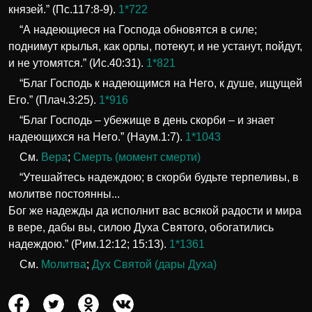
князей.” (Пс.117:8-9).
1*722
“А надеющиеся на Господа обновятся в силе;
поднимут крылья, как орлы, потекут, и не устанут, пойдут,
и не утомятся.” (Ис.40:31).
1*821
“Благ Господь к надеющимся на Него, к душе, ищущей
Его.” (Плач.3:25).
1*916
“Благ Господь – убежище в день скорби – и знает
надеющихся на Него.” (Наум.1:7).
1*1043
См.
Вера
;
Смерть (момент смерти)
“Утешайтесь надеждою; в скорби будьте терпеливы, в
молитве постоянны...
Бог же надежды да исполнит вас всякой радости и мира
в вере, дабы вы, силою Духа Святого, обогатились
надеждою.” (Рим.12:12; 15:13).
1*1361
См.
Молитва
;
Дух Святой (дары Духа)