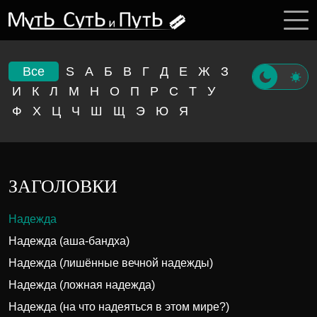
Все
S
А
Б
В
Г
Д
Е
Ж
З
И
К
Л
М
Н
О
П
Р
С
Т
У
Ф
Х
Ц
Ч
Ш
Щ
Э
Ю
Я
ЗАГОЛОВКИ
Надежда
Надежда (аша-бандха)
Надежда (лишённые вечной надежды)
Надежда (ложная надежда)
Надежда (на что надеяться в этом мире?)