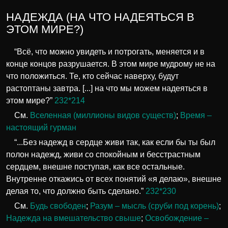
НАДЕЖДА (НА ЧТО НАДЕЯТЬСЯ В
ЭТОМ МИРЕ?)
“Всё, что можно увидеть и потрогать, меняется и в
конце концов разрушается. В этом мире мудрому не на
что положиться. Те, кто сейчас наверху, будут
растоптаны завтра. [...] на что мы можем надеяться в
этом мире?”
232*214
См.
Вселенная (миллионы видов существ)
;
Время –
настоящий гурман
“...Без надежд в сердце живи так, как если бы ты был
полон надежд, живи со спокойным и бесстрастным
сердцем, внешне поступая, как все остальные.
Внутренне откажись от всех понятий «я делаю», внешне
делая то, что должно быть сделано.”
232*230
См.
Будь свободен
;
Разум – мысль (сруби под корень)
;
Надежда на вмешательство свыше
;
Освобождение –