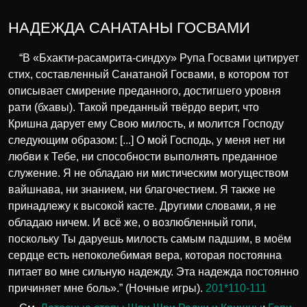
НАДЕЖДА САНАТАНЫ ГОСВАМИ
“В «Бхакти-расамрита-синдху» Рупа Госвами цитирует
стих, составленный Санатаной Госвами, в котором тот
описывает смирение преданного, достигшего уровня
рати (бхавы). Такой преданный твёрдо верит, что
Кришна дарует ему Свою милость, и молится Господу
следующим образом: [...] О мой Господь, у меня нет ни
любви к Тебе, ни способности выполнять преданное
служение. Я не обладаю ни мистическим могуществом
вайшнава, ни знанием, ни благочестием. Я также не
принадлежу к высокой касте. Другими словами, я не
обладаю ничем. И всё же, о возлюбленный гопи,
поскольку Ты даруешь милость самым падшим, в моём
сердце есть непоколебимая вера, которая постоянна
питает во мне сильную надежду. Эта надежда постоянно
причиняет мне боль».” (Ночные игры).
201*110-111