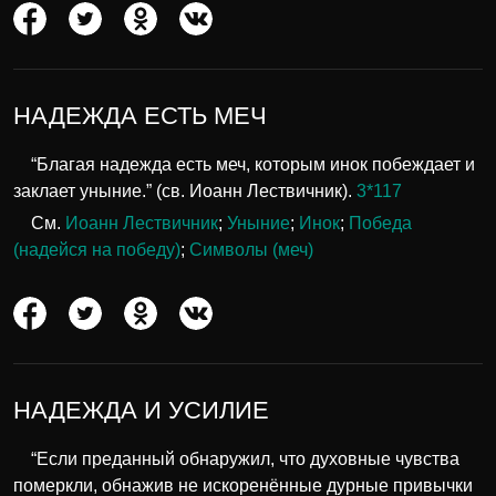
НАДЕЖДА ЕСТЬ МЕЧ
“Благая надежда есть меч, которым инок побеждает и
заклает уныние.” (св. Иоанн Лествичник).
3*117
См.
Иоанн Лествичник
;
Уныние
;
Инок
;
Победа
(надейся на победу)
;
Символы (меч)
НАДЕЖДА И УСИЛИЕ
“Если преданный обнаружил, что духовные чувства
померкли, обнажив не искоренённые дурные привычки