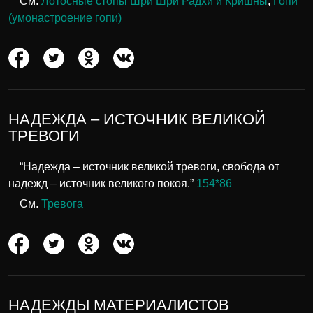
См.
Лотосные стопы Шри Шри Радхи и Кришны
;
Гопи
(умонастроение гопи)
НАДЕЖДА – ИСТОЧНИК ВЕЛИКОЙ
ТРЕВОГИ
“Надежда – источник великой тревоги, свобода от
надежд – источник великого покоя.”
154*86
См.
Тревога
НАДЕЖДЫ МАТЕРИАЛИСТОВ