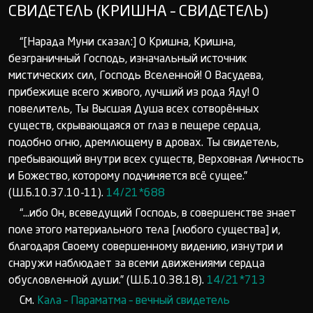
СВИДЕТЕЛЬ (КРИШНА – СВИДЕТЕЛЬ)
“[Нарада Муни сказал:] О Кришна, Кришна,
безграничный Господь, изначальный источник
мистических сил, Господь Вселенной! О Васудева,
прибежище всего живого, лучший из рода Яду! О
повелитель, Ты Высшая Душа всех сотворённых
существ, скрывающаяся от глаз в пещере сердца,
подобно огню, дремлющему в дровах. Ты свидетель,
пребывающий внутри всех существ, Верховная Личность
и Божество, которому подчиняется всё сущее.”
(Ш.Б.10.37.10-11).
14/21*688
“...ибо Он, всеведущий Господь, в совершенстве знает
поле этого материального тела [любого существа] и,
благодаря Своему совершенному видению, изнутри и
снаружи наблюдает за всеми движениями сердца
обусловленной души.” (Ш.Б.10.38.18).
14/21*713
См.
Кала – Параматма – вечный свидетель