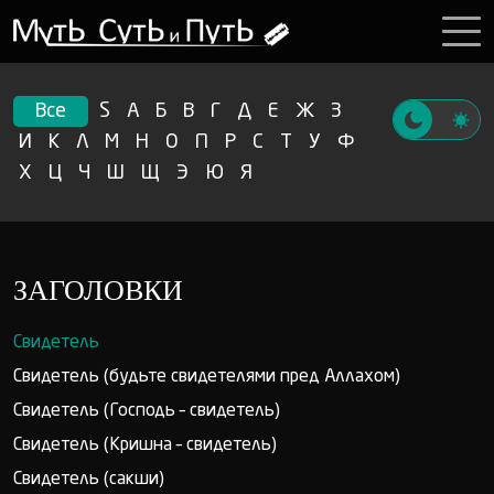
Все
S
А
Б
В
Г
Д
Е
Ж
З
И
К
Л
М
Н
О
П
Р
С
Т
У
Ф
Х
Ц
Ч
Ш
Щ
Э
Ю
Я
ЗАГОЛОВКИ
Свидетель
Свидетель (будьте свидетелями пред Аллахом)
Свидетель (Господь – свидетель)
Свидетель (Кришна – свидетель)
Свидетель (сакши)