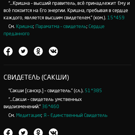
“...Кришна – высший правитель, всё принадлежит Ему и
всё покоится на Его энергии. Кришна, пребывая в сердце
каждого, является высшим свидетелем.” (ком.).
15*459
См.
Кришна
;
Параматма – свидетель
;
Сердце
преданного
СВИДЕТЕЛЬ (САКШИ)
“Сакши [санскр.] – свидетель.” (сл.).
51*385
“...Сакши – свидетель умственных
видоизменений.”
36*460
См.
Медитация
;
Я – Единственный Свидетель