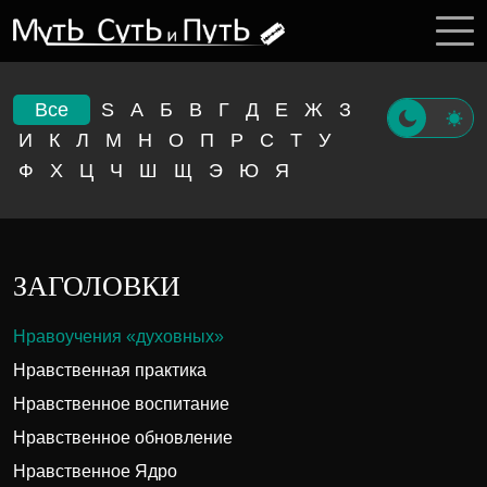
Все
S
А
Б
В
Г
Д
Е
Ж
З
И
К
Л
М
Н
О
П
Р
С
Т
У
Ф
Х
Ц
Ч
Ш
Щ
Э
Ю
Я
ЗАГОЛОВКИ
Нравоучения «духовных»
Нравственная практика
Нравственное воспитание
Нравственное обновление
Нравственное Ядро