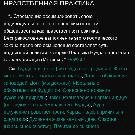
НРАВСТВЕННАЯ ПРАКТИКА
“...Стремление ассимилировать свою
индивидуальность со вселенским потоком
общеизвестна как нравственная практика.
Беспрекословное выполнение этого космического
закона после его осмысления составляет суть
подлинной религии, которую Владыка Будда определил
как «реализацию Истины».”
75б*242
См.
Буддизм и теософия (Будда сострадания)
;
Фохат –
мост
;
Чистота – магическая власть
;
Долг – соблюдение
заповедей
;
Долг (мы должны)
;
Моральные
обязательства буддистов
;
Совершенствование
духовной природы
;
Закон Равновесия и Гармонии
;
Дух
(последние слова умирающего Будды)
;
Аура –
излучение нравственности
;
Карма – закон причины и
следствия
;
Духовная жизнь каждый день
;
Счастье
(наивысшее счастье)
;
Почитание высшего