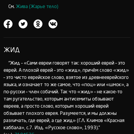
См.
Жива (Жарье тело)
ЖИД
“Жид – «Сами евреи говорят так: хороший еврей – это
еврей. А плохой еврей – это «жид», причём слово «жид»
– это чисто еврейское слово, взятое из древнееврейского
языка, и означает то же самое, что «поц» или «шмок», а
по-русски – член собачий. Так что «жид» – не какое-то
там ругательство, которым антисемиты обзывают
евреев, а просто слово, которым хороший еврей
обзывает плохого еврея. Разумеется, и мы должны
различать, где еврей, а где жид» (Г.Л. Климов «Красная
каббала», с.7. Изд. «Русское слово», 1993).”