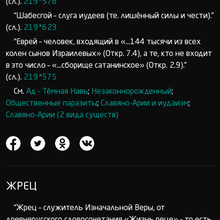
(сл.).
219*576
“Шабесгой – слуга иудеев (те. лишённый силы и чести).”
(сл.).
219*623
“Еврей – человек, входящий в «...144 тысячи из всех
колен сынов Израилевых» (Откр. 7.4), а те, кто не входит
в это число – «...сборище сатанинское» (Откр. 2.9).”
(сл.).
219*575
См.
Ад – Тёмная Навь
;
Незаконнорожденный
;
Общественные паразиты
;
Славяно-Арии и иудаизм
;
Славяно-Арии (2 вида существ)
ЖРЕЦ
“Жрец – служитель Изначальной Веры, от