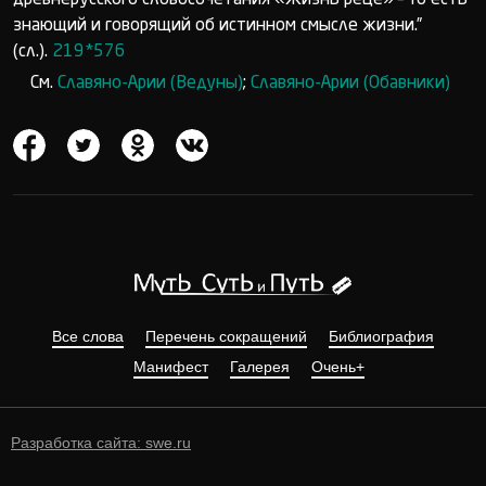
древнерусского словосочетания «Жизнь реце» – то есть
знающий и говорящий об истинном смысле жизни.”
(сл.).
219*576
См.
Славяно-Арии (Ведуны)
;
Славяно-Арии (Обавники)
Все слова
Перечень сокращений
Библиография
Манифест
Галерея
Очень+
Разработка сайта: swe.ru