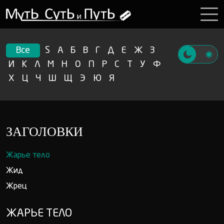
Все
S
А
Б
В
Г
Д
Е
Ж
З
И
К
Л
М
Н
О
П
Р
С
Т
У
Ф
Х
Ц
Ч
Ш
Щ
Э
Ю
Я
ЗАГОЛОВКИ
Жарье тело
Жид
Жрец
ЖАРЬЕ ТЕЛО