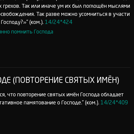
х грехов. Так или иначе ум их был поглощён мыслями
 освобождения. Так разве можно усомниться в участи
Господу?»” (ком.).
14/24*424
янно помнить Господа
ДЕ (ПОВТОРЕНИЕ СВЯТЫХ ИМЁН)
я, что повторение святых имён Господа обладает
ативное памятование о Господе.” (ком.).
14/24*409