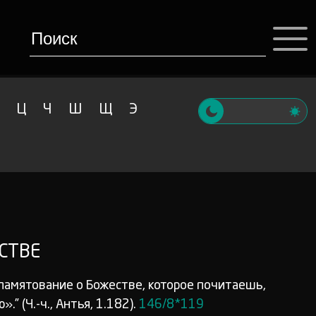
Ц
Ч
Ш
Щ
Э
СТВЕ
бо памятование о Божестве, которое почитаешь,
” (Ч.-ч., Антья, 1.182).
146/8*119