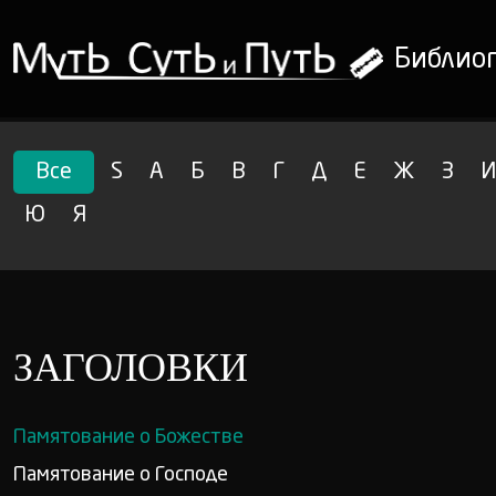
Библио
Все
S
А
Б
В
Г
Д
Е
Ж
З
И
Ю
Я
ЗАГОЛОВКИ
Памятование о Божестве
Памятование о Господе