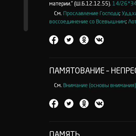
материи.” (Ш.Б.12.12.55).
14/26*3
См.
Прославление Господа
;
Уддха
воссоединение со Всевышним
;
Ло
ПАМЯТОВАНИЕ – НЕПР
См.
Внимание (основы внимания)
ПАМЯТЬ