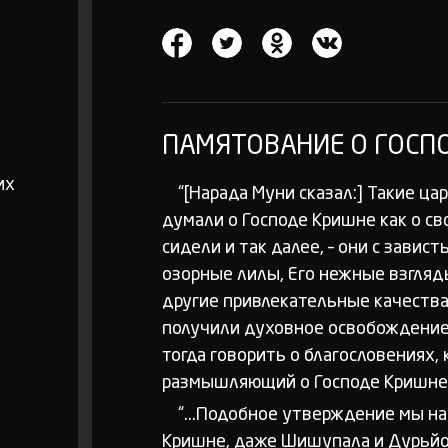
ПАМЯТОВАНИЕ О ГОСП
их
“[Нарада Муни сказал:] Такие ц
думали о Господе Кришне как о св
сидели и так далее, – они с зави
озорные лилы, Его нежные взгляды
другие привлекательные качества
получили духовное освобождение,
тогда говорить о благословениях,
размышляющий о Господе Кришне с
“...Подобное утверждение мы нах
Кришне, даже Шишупала и Дурьйо