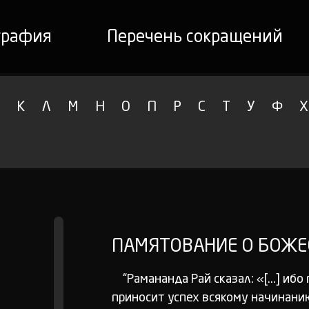
графия
Перечень сокращений
К
Л
М
Н
О
П
Р
С
Т
У
Ф
Х
ПАМЯТОВАНИЕ О БОЖЕ
“Рамананда Рай сказал: «[...] и
приносит успех всякому начинанию».