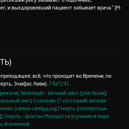
пересекший реку забывает о лодочнике,
ег; и выздоровевший пациент забывает врача.” (М-
ТЬ)
епреходящее; всё, что проходит во Времени, по
ерть, Элифас Леви).
74а*241
крижали
;
Эволюция – вечный цикл (уже были)
;
ральный свет
;
Сознание (7 состояний: вечная
знях (самма-самбудха)
;
Смерть (посмертные
)
;
Смерть – фонтан Молодости (купание в море
ь Вселенной