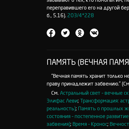
забывают о тех, кто помогал им; 
переправившего его на другой бер
б., 5.16).
203/4*228
ПАМЯТЬ (ВЕЧНАЯ ПАМЯ
“Вечная память хранит только н
праву принадлежит забвению.” (См
См.
Астральный свет – вечные с
Элифас Леви
;
Трансформация: аст
реальность)
;
Память о прошлых жи
состояния – постепенное развитие
забвения)
;
Время – Кронос
;
Вечност