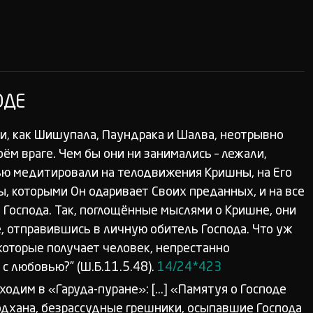
ОДЕ
ари, как Шишупала, Паундрака и Шалва, неотрывно
оём враге. Чем бы они ни занимались – лежали,
стью медитировали на телодвижения Кришны, на Его
, которыми Он одаривает Своих преданных, и на все
 Господа. Так, поглощённые мыслями о Кришне, они
 отправившись в личную обитель Господа. Что уж
 которые получает человек, непрестанно
 любовью?” (Ш.Б.11.5.48).
14/24*423
одим в «Гаруда-пуране»: [...] «Памятуя о Господе
дхана, безрассудные грешники, осыпавшие Господа