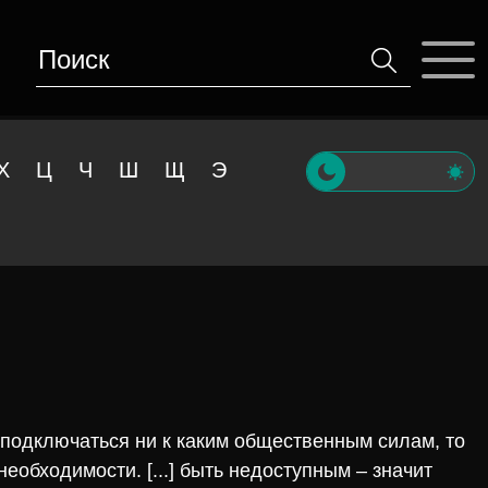
Х
Ц
Ч
Ш
Щ
Э
 подключаться ни к каким общественным силам, то
необходимости. [...] быть недоступным – значит