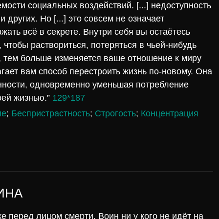
мости социальных воздействий. [...] недоступность
 других. Но [...] это совсем не означает
жать всё в секрете. Внутри себя вы остаётесь
 чтобы раствориться, потеряться в чьей-нибудь
, тем больше изменяется ваше отношение к миру
агает вам способ перестроить жизнь по-новому. Она
ённости, одновременно уменьшая потребление
оей жизнью.”
129*187
ие
;
Беспристрастность
;
Строгость
;
Концентрация
ИНА
же перед лицом смерти. Воин ни у кого не идёт на