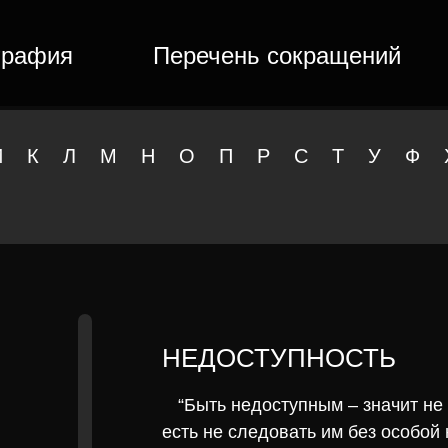
графия
Перечень сокращений
И
К
Л
М
Н
О
П
Р
С
Т
У
Ф
НЕДОСТУПНОСТЬ
“Быть недоступным – значит не
есть не следовать им без особой 