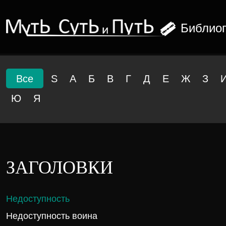
Библио
Все
S
А
Б
В
Г
Д
Е
Ж
З
Ю
Я
ЗАГОЛОВКИ
Недоступность
Недоступность воина