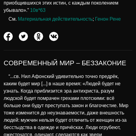
приобщившихся этих истин, с каждым поколением
убывало».”
10в*63
См.
Материальная действительность
;
Генон Рене
СОВРЕМЕННЫЙ МИР – БЕЗЗАКОНИЕ
“...св. Нил Афонский удивительно точно предрёк,
каким будет мир [...] в наше время: «Людей будет не
узнать. Когда приблизится эра антихриста, разум
людской будет помрачен грехами плотскими: всё
больше они будут преступать закон и благочестие. Мир
тоже изменится до неузнаваемости, даже внешность
людей: мужчин нельзя будет отличить от женщин из-за
бесстыдства в одежде и причёсках. Люди огрубеют,
ожесточатся, одичают, сделаются как звери