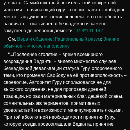
утешать. Самый шустрый носитель этой конкретной
иллюзии – начинающий гуру – спешит занять свободное
место. Так духовное зрение человека, его способность
различать – оказывается безнадёжно искажено,
замутнено до непроницаемости.”
158*141-142
См.
Вера и общение
;
Рациональный разум
;
Знание
обычное – многое наполовину
“...Последнее столетие – время всемирного
возрождения Веданты – видело множество случаев
безнадёжной девальвации статуса Гуру, опороченного
теми, кто променял Свободу на её противоположность –
своеволие. Авторитет Гуру использовался не для
высокого служения, не для проповеди древней
традиции, но ради материальных благ, дешёвой славы,
сомнительных экспериментов, примитивных
удовольствий и возможности манипулировать людьми.
При той абсолютной необходимости принятия Гуру,
которую всегда провозглашала Веданта, принятие