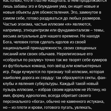
настолько, что и глаз не нащупать. В нём продолжаются
лишь забавы эго и блуждания ума, он ищет новые и
новые объекты для обожествления. Эго, замкнутое в
самом себе, готово раздуваться до любых размеров.
Частью эгоизма, частью иллюзии «я» являются,
например, этноцентризм или фундаментализм – темы,
весьма актуальные для нашего времени. Не находя
Бога, человек готов сделать идолов из своей
национальной принадлежности, своих священных
писаний или своих обычаев. Нерелигиозные его
«собратья по разуму» точно так же творят себе кумиров
из футбольных команд, поп-звёзд или компьютерных
игр. Люди кучкуются по признаку той иллюзии, которая
наиболее дорога их сердцу: так образуются секты, фан-
клубы и явления субкультуры. Каждый такой новый
пузырь иллюзии, – избрав своим идеалом не Истину, но
имя, форму, идеологию, всегда обретает своего
персонального «бога», обычно не каменного истукана,
но – из плоти и крови, готового пугать, увлекать,