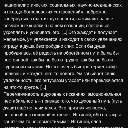
националистических, социальных, научно-медицинских
и псевдо-богословских «откровений», небрежно
завёрнутых в фантик духовности, нажимают на все
возможные кнопки в нашем сознании, способные
укреплять и усиливать эго. [...] Эго жаждет и получает
желаемое, ум увлекается и находит в своих увлечениях
отраду, а душа беспробудно спит. Если бы душа
пробудилась, её радость на обретённом пути была бы
постоянной, как бы не было трудно, как бы не были
суровы испытания. Но эго очень быстро теряет кайф
новизны и жаждет чего-то нового. Ум забывает свою
увлечённость, его энтузиазм угасает или переключается
на что-то другое. [...]
Переменчивость в духовных исканиях, эмоциональная
нестабильность – признак того, что духовный путь (путь
души) ещё не начинался. Это признак человека,
неспособного к живой встрече с Истиной, ибо он закрыт,
занят чем-то несовместимым с Истиной, слеп