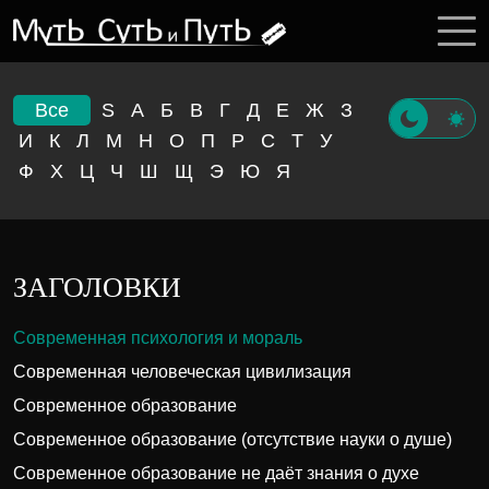
Все
S
А
Б
В
Г
Д
Е
Ж
З
И
К
Л
М
Н
О
П
Р
С
Т
У
Ф
Х
Ц
Ч
Ш
Щ
Э
Ю
Я
ЗАГОЛОВКИ
Современная психология и мораль
Современная человеческая цивилизация
Современное образование
Современное образование (отсутствие науки о душе)
Современное образование не даёт знания о духе