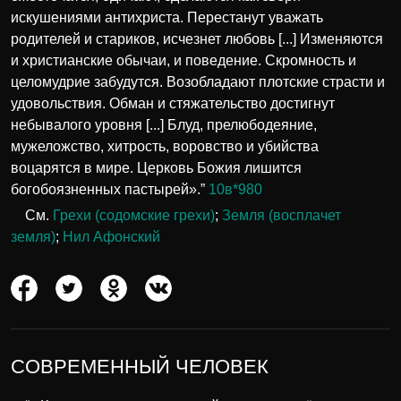
искушениями антихриста. Перестанут уважать
родителей и стариков, исчезнет любовь [...] Изменяются
и христианские обычаи, и поведение. Скромность и
целомудрие забудутся. Возобладают плотские страсти и
удовольствия. Обман и стяжательство достигнут
небывалого уровня [...] Блуд, прелюбодеяние,
мужеложство, хитрость, воровство и убийства
воцарятся в мире. Церковь Божия лишится
богобоязненных пастырей».”
10в*980
См.
Грехи (содомские грехи)
;
Земля (восплачет
земля)
;
Нил Афонский
СОВРЕМЕННЫЙ ЧЕЛОВЕК