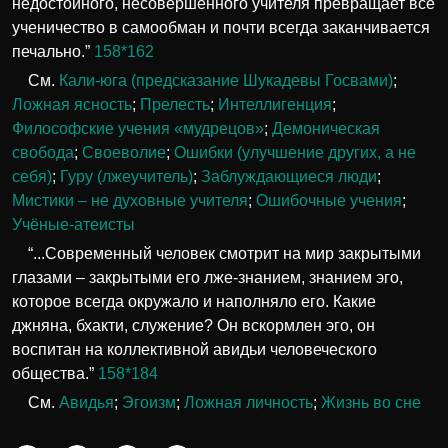
недостойного, несовершенного учителя превращает всё
ученичество в самообман и почти всегда заканчивается
печально.”
158*162
См.
Кали-юга (предсказание Шукадевы Госвами)
;
Ложная ясность
;
Прелесть
;
Интеллигенция
;
Философские учения «мудрецов»
;
Демоническая
свобода
;
Своеволие
;
Ошибки (улучшение других, а не
себя)
;
Гуру (лжеучитель)
;
Заблуждающиеся люди
;
Мистики – не духовные учителя
;
Ошибочные учения
;
Учёные-атеисты
“...Современный человек смотрит на мир закрытыми
глазами – закрытыми его лже-знанием, знанием эго,
которое всегда окружало и наполняло его. Какие
джняна, бхакти, служение? Он вскормлен эго, он
воспитан на коллективной авидьи человеческого
общества.”
158*184
См.
Авидья
;
Эгоизм
;
Ложная личность
;
Жизнь во сне