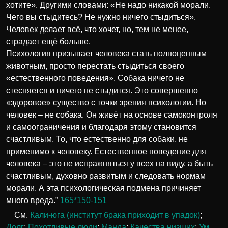
хотите». Другими словами: «Не надо никакой морали.
Чего вы стыдитесь? Не нужно ничего стыдиться».
Человек делает всё, что хочет, но, тем не менее,
страдает ещё больше.
Психология призывает человека стать полноценным
животным, просто перестать стыдиться своего
«естественного поведения». Собака ничего не
стесняется и ничего не стыдится. Это совершенно
«здоровое» существо с точки зрения психологии. Но
человек – не собака. Он живёт на основе самоконтроля
и самоограничения и благодаря этому становится
счастливым. То, что естественно для собаки, не
применимо к человеку. Естественное поведение для
человека – это не испражняться у всех на виду, а быть
счастливым, духовно развитым и следовать нормам
морали. А эта психологическая подмена причиняет
много вреда.”
165*150-151
См.
Кали-юга (институт брака приходит в упадок)
;
Долг
;
Похотливые люди
;
Манда
;
Качества низших
;
Ум