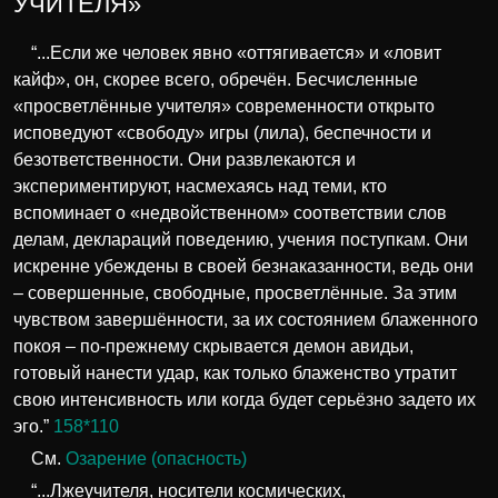
УЧИТЕЛЯ»
“...Если же человек явно «оттягивается» и «ловит
кайф», он, скорее всего, обречён. Бесчисленные
«просветлённые учителя» современности открыто
исповедуют «свободу» игры (лила), беспечности и
безответственности. Они развлекаются и
экспериментируют, насмехаясь над теми, кто
вспоминает о «недвойственном» соответствии слов
делам, деклараций поведению, учения поступкам. Они
искренне убеждены в своей безнаказанности, ведь они
– совершенные, свободные, просветлённые. За этим
чувством завершённости, за их состоянием блаженного
покоя – по-прежнему скрывается демон авидьи,
готовый нанести удар, как только блаженство утратит
свою интенсивность или когда будет серьёзно задето их
эго.”
158*110
См.
Озарение (опасность)
“...Лжеучителя, носители космических,