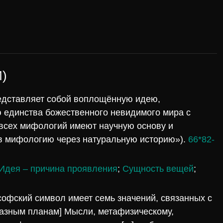
)
редставляет собой воплощённую идею,
 единства божественного невидимого мира с
 всех мифологий имеют научную основу и
в мифологию через натуральную историю»).
66*82-
Идея – причина проявления
;
Сущность вещей
;
софский символ имеет семь значений, связанных с
разным планам] Мысли, метафизическому,