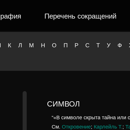
графия
Перечень сокращений
И
К
Л
М
Н
О
П
Р
С
Т
У
Ф
СИМВОЛ
“«В символе скрыта тайна или 
См.
Откровение
;
Карлейль Т.
;
Т