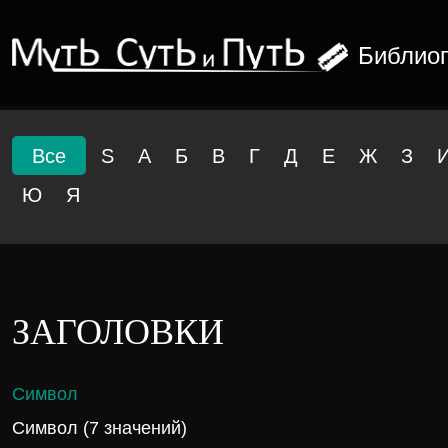
Библио
Все
S
А
Б
В
Г
Д
Е
Ж
З
Ю
Я
ЗАГОЛОВКИ
Символ
Символ (7 значений)