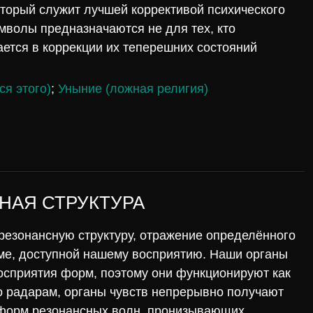
торый служит лучшей коррективой психического
мволы предназначаются не для тех, кто
дается в коррекции их теперешних состояний
ся этого)
;
Уныние (ложная религия)
НАЯ СТРУКТУРА
 резонансную структуру, отражение определённого
рме, доступной нашему восприятию. Наши органы
осприятия форм, поэтому они функционируют как
 радарам, органы чувств непрерывно получают
 форм резонансных волн, пронизывающих