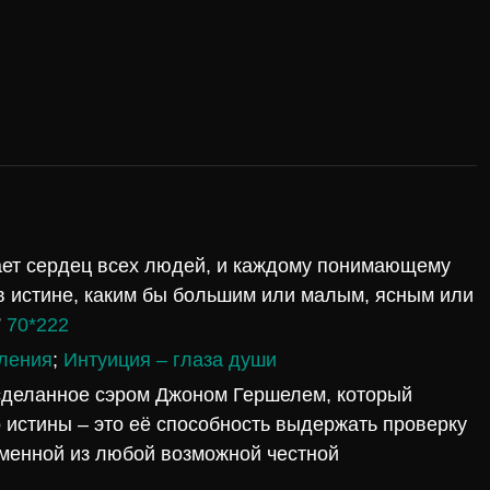
игает сердец всех людей, и каждому понимающему
в истине, каким бы большим или малым, ясным или
”
70*222
ления
;
Интуиция – глаза души
 сделанное сэром Джоном Гершелем, который
тво истины – это её способность выдержать проверку
зменной из любой возможной честной