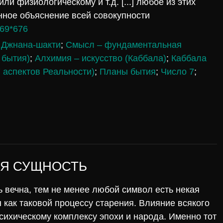
ли физиологическому и т.д. [...] любое из этих
нное объяснение всей совокупности
69*676
;
Джнана-шакти
;
Смысл – фундаментальная
 бытия)
;
Алхимия – искусство (Каббала)
;
Каббала
 аспектов Реальности)
;
Планы бытия
;
Число 7
;
АЯ СУЩНОСТЬ
ь вечна, тем не менее любой символ есть некая
как таковой процессу старения. Влияние всякого
сихическому комплексу эпохи и народа. Именно тот