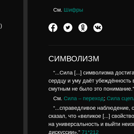
См.
Шифры
)
СИМВОЛИЗМ
“...Сила [...] символизма дост
сердцу и уму даёт убеждённость 
смутным не было это понимание.
См.
Сила – переход
;
Сила сцеп
“...справедливое наблюдение,
сказал, что «великое [...] свойс
на универсальность и выйти неи
дискуссии».”
71*212