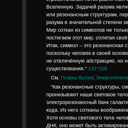
Вселенную. Задачей разума явл
или резонансным структурам, пе
разума в значительной степени за
Мир соткан из символов не тольк
постигаем этот мир, сплетая сво
Итак, символ – это резонансная 
поскольку человек в своей основ
не отвлечённую абстракцию, но 
существования.”
131*106
См.
Планы бытия
;
Энергетическ
“Как резонансные структуры, с
пронизывают наше световое тело
электрорезонансный банк галакти
кода. Из него сотканы воображен
Хотя основы светового тела чел
ДНК, оно может быть активирова