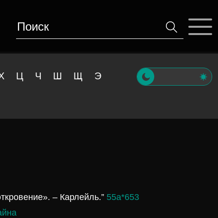
Х
Ц
Ч
Ш
Щ
Э
откровение». – Карлейль.”
55а*653
айна