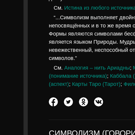
См.
Истина из любого источник
“...Символизм выполняет двойн
непосвящённых и в то же время о
Формы являются символами бесф
является языком Природы. Мудры
невежественный, неспособный от
символов.”
См.
Аналогия – нить Ариадны
;
(понимание источника)
;
Каббала 
(аспект)
;
Карты Таро (Тарот)
;
Фил
СИМВОЛИЗМ (ГОВОРИ