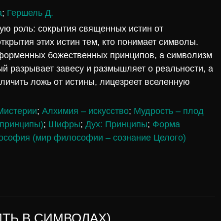
а
;
Гершель Д.
ую роль: сокрытия священных истин от
ткрытия этих истин тем, кто понимает символы.
орменных божественных принципов, а символизм
й разрывает завесу и размышляет о реальности, а
личить ложь от истины, лицезреет вселенную
Мистерии
;
Алхимия – искусство
;
Мудрость – плод
(принципы)
;
Шифры
;
Дух: Принципы
;
Форма
ософия (мир философии – сознание Целого)
ТЬ В СИМВОЛАХ)