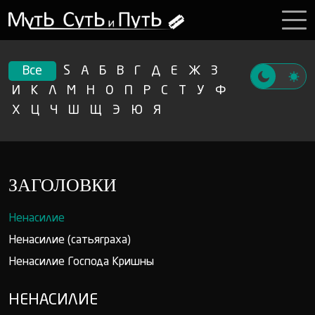
Все
S
А
Б
В
Г
Д
Е
Ж
З
И
К
Л
М
Н
О
П
Р
С
Т
У
Ф
Х
Ц
Ч
Ш
Щ
Э
Ю
Я
ЗАГОЛОВКИ
Ненасилие
Ненасилие (сатьяграха)
Ненасилие Господа Кришны
НЕНАСИЛИЕ