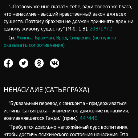
“...Позволь же мне сказать тебе, ради твоего же блага,
что ненасилие – высший нравственный закон для всех
существ. Поэтому брахман не должен причинять вред ни
одному живому существу.” (М-б., 1.3).
203/1*72
См.
Ахимса
;
Брахман
;
Вред
;
Смирение (не нужно
оказывать сопротивления)
НЕНАСИЛИЕ (САТЬЯГРАХА)
“Буквальный перевод с санскрита – придерживаться
истины. Сатьяграха – знаменитое движение ненасилия,
возглавлявшегося Ганди.” (прим.).
44*448
“Требуется довольно напряжённый курс воспитания,
чтобы достичь психического состояния ненасилия. Эта