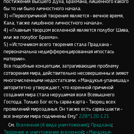
постижения Высшего Духа, Брахмана, лишённого какого
бы то ни было личностного начала.
3) «Первопричиной творения является – вечное время,
Кала, также лишённое личностного начала».
4) «Главным творцом вселенной является полубог Шива,
или же полубог Брахма».
5) «Источником всего творения стала Прадхана –
первоначальна недифференцированная ипостась
материи».
Все подобные концепции, затрагивающие проблему
сотворения мира, действительно несовершенны и зияют
многочисленными недостатками. «Мандукья-упанишад»
авторитетно утверждает, что коренной причиной
создания мира стала нерушимая воля Всевышнего
Господа. Только Бог есть сарва-карта – Творец всех
проявлений мирозданья. Он также есть сарва-шакти –
все энергии мира подчинены Ему.”
228*120-121
См.
Вселенная (4 вида уничтожения)
;
Прадхана
;
Творение и уничтожение вселенной
;
«Мандукья-