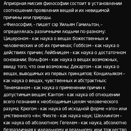
Априорная миссия философии состоит в установлении
соотношения проявления вещей и их невидимой
причины или природы.
«Философия, – пишет сэр Уильям Гамильтон, –
определялась различными людьми по-разному:
Цицероном – как наука о вещах божественных и
человеческих и об их причинах; Гоббсом – как наука о
действиях причин; Лейбницем – как наука о достаточном
основании; Вольфом – как наука о вещах возможных,
ввиду того, что они возможны; Декартом – как наука о
вещах, выводимых из первых принципов; Кондильяком –
как наука о вещах, чувственных и абстрактных;
Тенеманном – как наука о применении причин к
допустимым вещам; Кантом – как наука об отношении
всего познания к необходимым целям человеческого
разума; Крюгом – как наука об исходной форме «эго» или
умственного «я»; Фихте – как наука наук; Шеллингом –
как наука об абсолютном; Гегелем – как наука, абсолютно
безразличная к идеальному и реальному, или тождество