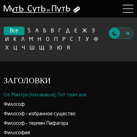
Все
S
А
Б
В
Г
Д
Е
Ж
З
И
К
Л
М
Н
О
П
Р
С
Т
У
Ф
Х
Ц
Ч
Ш
Щ
Э
Ю
Я
ЗАГОЛОВКИ
См: Мантра (махавакья); Тат твам аси.
Философ
Философ – избранное существо
Философ – термин Пифагора
Философия