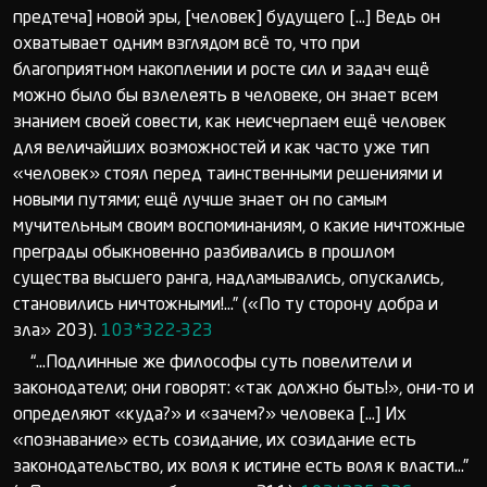
предтеча] новой эры, [человек] будущего [...] Ведь он
охватывает одним взглядом всё то, что при
благоприятном накоплении и росте сил и задач ещё
можно было бы взлелеять в человеке, он знает всем
знанием своей совести, как неисчерпаем ещё человек
для величайших возможностей и как часто уже тип
«человек» стоял перед таинственными решениями и
новыми путями; ещё лучше знает он по самым
мучительным своим воспоминаниям, о какие ничтожные
преграды обыкновенно разбивались в прошлом
существа высшего ранга, надламывались, опускались,
становились ничтожными!...” («По ту сторону добра и
зла» 203).
103*322-323
“...Подлинные же философы суть повелители и
законодатели; они говорят: «так должно быть!», они-то и
определяют «куда?» и «зачем?» человека [...] Их
«познавание» есть созидание, их созидание есть
законодательство, их воля к истине есть воля к власти...”