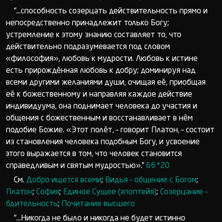
“...способность созерцать действительность прямо и
непосредственно принадлежит только Богу;
устремление к этому знанию составляет то, что
действительно подразумевается под словом
«философия», любовь к мудрости. Любовь к истине
есть прирождённая любовь к добру; доминируя над
всеми другими желаниями души, очищая её, приобщая
её к божественному и направляя каждое действие
индивидуума, она поднимает человека до участия и
общения с божественным и восстанавливает в нём
подобие Божие. «Этот полёт, – говорит Платон, – состоит
из становления человека подобным Богу, и усвоение
этого выражается в том, что человек становится
справедливым и святым мудростью».”
66*20
См.
Добро ищется всеми
;
Видья – общение с Богом
;
Платон
;
София
;
Единое Сущее (эпоптейя)
;
Созерцание –
бдительность
;
Почитание высшего
“...Никогда не было и никогда не будет истинно