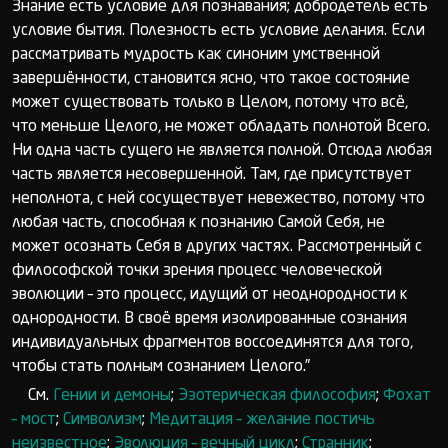
Знание есть условие для познавания; добродетель есть
условие бытия. Полезность есть условие делания. Если
рассматривать мудрость как синоним умственной
завершённости, становится ясно, что такое состояние
может существовать только в Целом, потому что всё,
что меньше Целого, не может обладать полнотой Всего.
Ни одна часть сущего не является полной. Отсюда любая
часть является несовершенной. Там, где присутствует
неполнота, с ней сосуществует невежество, потому что
любая часть, способная к познанию Самой Себя, не
может осознать Себя в других частях. Рассмотренный с
философской точки зрения процесс человеческой
эволюции – это процесс, идущий от неоднородности к
однородности. В своё время изолированные сознания
индивидуальных фрагментов воссоединятся для того,
чтобы стать полным сознанием Целого.”
См.
Гении и демоны
;
Эзотерическая философия
;
Фохат
– мост
;
Символизм
;
Медитация – желание постичь
неизвестное
;
Эволюция – вечный цикл
;
Странник
;