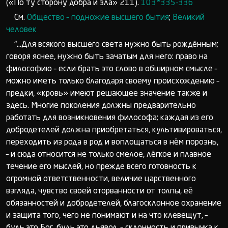
(«По ту сторону добра и зла» 211).
103*335-336
См.
Общество – подножие высшего бытия
;
Великий
человек
“...Для всякого высшего света нужно быть рождённым;
говоря яснее, нужно быть зачатым для него: право на
философию – если брать это слово в обширном смысле –
можно иметь только благодаря своему происхождению –
предки, «кровь» имеют решающее значение также и
здесь. Многие поколения должны предварительно
работать для возникновения философа; каждая из его
добродетелей должна приобретаться, культивироваться,
переходить из рода в род и воплощаться в нём порознь,
– и сюда относится не только смелое, лёгкое и плавное
течение его мыслей, но прежде всего готовность к
огромной ответственности, величие царственного
взгляда, чувство своей оторванности от толпы, её
обязанностей и добродетелей, благосклонное охранение
и защита того, чего не понимают и на что клевещут, –