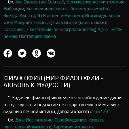
См.
Бог (Божество: Солнце)
;
Бессмертие и уничтожение
;
Вибрации
;
Богочеловек (союз с бессмертным «Я»)
;
Звезда Адепта
;
Я (Высшее и Низшее)
;
Индивидуальное
«Я»
;
Могущественные
;
Сила мысли (крия-шакти)
;
Сознание (7 состояний: вечная реальность)
;
Луна – мать
Земли
;
Настоящее время
ФИЛОСОФИЯ (МИР ФИЛОСОФИИ –
ЛЮБОВЬ К МУДРОСТИ)
“...Задачею философии является освобождение души
от пут чувств и поднятие её в царство чистой мысли, к
видению вечной истины, добра и красоты.”
66*20
См.
Дух: Постижение
;
Освобождение – смерть
чувственной личности
;
Гармония и красота