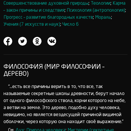
Совершенствование духовной природы
;
Теологии
;
Карма
– закон причины и следствия
;
Психология (антропология)
;
Прогресс – развитие благородных качеств
;
Мораль
;
Учения (7 искусств и наук)
;
Число 6
ФИЛОСОФИЯ (МИР ФИЛОСОФИИ –
ДЕРЕВО)
“...есть все причины верить в то, что все, так
называемые секретные школы древности, берут начало
от одного философского ствола, корни которого на небе,
а ветви на земле. Это дерево, подобно духу человека,
невидимо, но является вездесущей причиной видимой
оболочки, через которую она находит своё выражение.”
См.
Дух: Природа человека
;
Мистерии (секретные