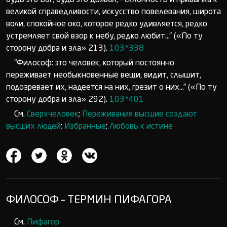
будь это Бог, будь это дьявол, – склонность и привычка к
великой справедливости, искусство повелевания, широта
воли, спокойное око, которое редко удивляется, редко
устремляет свой взор к небу, редко любит...” («По ту
сторону добра и зла» 213).
103*338
“Философ: это человек, который постоянно
переживает необыкновенные вещи, видит, слышит,
подозревает их, надеется на них, грезит о них...” («По ту
сторону добра и зла» 292).
103*401
См.
Сверхчеловек
;
Переживания высшие создают
высших людей
;
Избранные
;
Любовь к истине
ФИЛОСОФ – ТЕРМИН ПИФАГОРА
См.
Пифагор