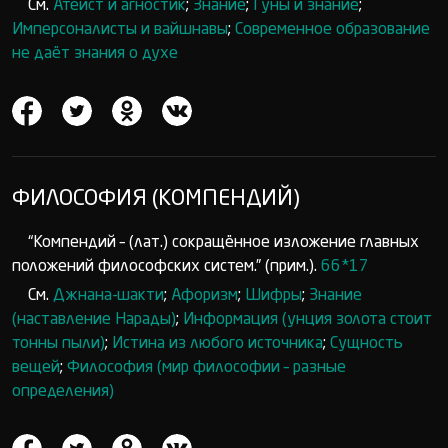
См.
Атеист и агностик
;
Знание
;
Гуны и знание
;
Имперсоналисты и вайшнавы
;
Современное образование
не даёт знания о духе
ФИЛОСОФИЯ (КОМПЕНДИЙ)
“Компендий – (лат.) сокращённое изложение главных
положений философских систем.” (прим.).
66*17
См.
Джнана-шакти
;
Афоризм
;
Шифры
;
Знание
(наставление Нарады)
;
Информация (унция золота стоит
тонны пыли)
;
Истина из любого источника
;
Сущность
вещей
;
Философия (мир философии – разные
определения)