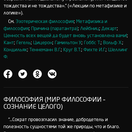
тождества и не тождества».” («Лекции по метафизике и
логике»).
См.
Эзотерическая философия
;
Метафизика и
философия
;
Причина (паратантра)
;
Лейбниц
;
Декарт
;
Ценность всех вещей да будет вновь установлена вами!
;
Кант
;
Гегель
;
Цицерон
;
Гамильтон У.
;
Гоббс Т.
;
Вольф Х.
;
Кондильяк
;
Теннеманн В.Г.
;
Круг В.Т.
;
Фихте И.Г.
;
Шеллинг
Ф.
ФИЛОСОФИЯ (МИР ФИЛОСОФИИ –
СОЗНАНИЕ ЦЕЛОГО)
“...Сократ провозгласил знание, добродетель и
полезность сущностями той же природы, что и благо.