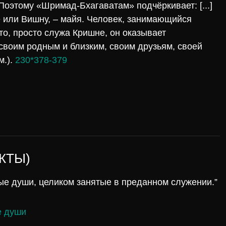
 Поэтому «Шримад-Бхагаватам» подчёркивает: [...]
не или Вишну, – майя. Человек, занимающийся
то, просто служа Кришне, он оказывает
своим родным и близким, своим друзьям, своей
м.).
230*378-379
КТЫ)
ые души, целиком занятые в преданном служении.”
 души