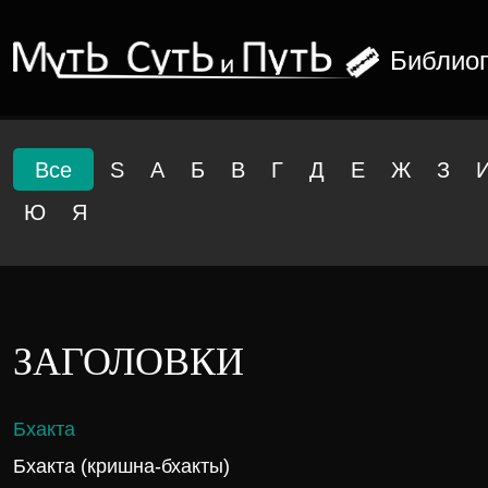
Библио
Все
S
А
Б
В
Г
Д
Е
Ж
З
Ю
Я
ЗАГОЛОВКИ
Бхакта
Бхакта (кришна-бхакты)