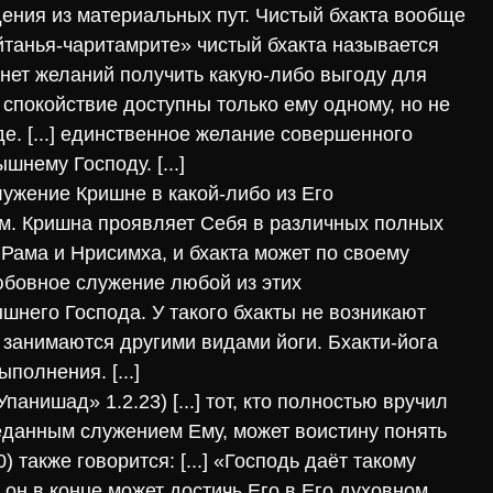
ения из материальных пут. Чистый бхакта вообще
йтанья-чаритамрите» чистый бхакта называется
о нет желаний получить какую-либо выгоду для
спокойствие доступны только ему одному, но не
де. [...] единственное желание совершенного
шнему Господу. [...]
лужение Кришне в какой-либо из Его
м. Кришна проявляет Себя в различных полных
к Рама и Нрисимха, и бхакта может по своему
юбовное служение любой из этих
него Господа. У такого бхакты не возникают
 занимаются другими видами йоги. Бхакти-йога
ыполнения. [...]
панишад» 1.2.23) [...] тот, кто полностью вручил
реданным служением Ему, может воистину понять
) также говорится: [...] «Господь даёт такому
о он в конце может достичь Его в Его духовном