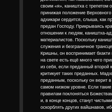
своим «я», каништха с трепетом 
принижая положение Верховного Г
адхикари сердится, слыша, как п
предан Господу. Прикрываясь кр
отношении к людям, каништха-ад
материалистов. Поскольку кани
служения и безграничное трансц
Кришны, он воспринимает бхакти п
на свете есть ещё много чего пр
из себя, если преданный второй 
критикует таких преданных. Мадх
преданным, поскольку он верит в
самом низком уровне. Если таки
правилам поклоняться Божествам
и, в конце концов, станут чисты
оскорблять других вайшнавов, ибо