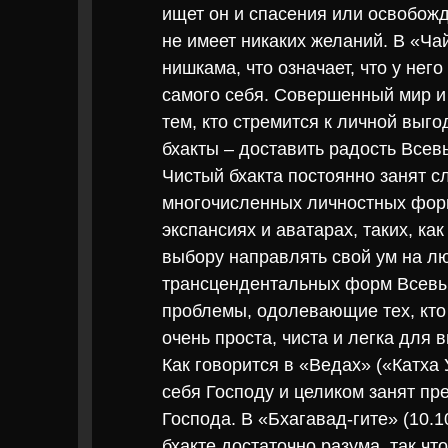
ищет он и спасения или освобожд
не имеет никаких желаний. В «Ча
нишкама, что означает, что у нег
самого себя. Совершенный мир и 
тем, кто стремится к личной выго
бхакты – доставить радость Всевы
Чистый бхакта постоянно занят с
многочисленных личностных фор
экспансиях и аватарах, таких, ка
выбору направлять свой ум на л
трансцендентальных форм Всевыш
проблемы, одолевающие тех, кто
очень проста, чиста и легка для в
Как говорится в «Ведах» («Катха У
себя Господу и целиком занят п
Господа. В «Бхагавад-гите» (10.10
бхакте достаточно разума, так чт