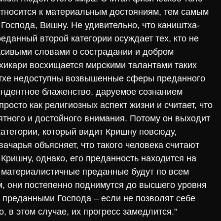
относится к материальным достояниям, тем самым
оспода, Вишну. Не удивительно, что каништха-
реданный второй категории осуждает тех, кто не
асивыми словами о сострадании и добром
хикари восхищается мирскими талантами таких
штхе недоступны возвышенные сферы преданного
ендентное блаженство, даруемое сознанием
росто как религиозных аспект жизни и считает, что
иятного и достойного внимания. Потому он выходит
категории, который видит Кришну повсюду,
вачарья объясняет, что такого человека считают
 Кришну, однако, его преданность находится на
е материалистичные преданные будут по всем
, они постепенно поднимутся до высшего уровня
ми преданными Господа – если не позволят себе
, в этом случае, их прогресс замедлится.”