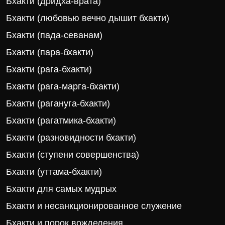
Бхакти (дридха-врата)
Бхакти (любовью вечно дышит бхакти)
Бхакти (пада-севанам)
Бхакти (пара-бхакти)
Бхакти (рага-бхакти)
Бхакти (рага-марга-бхакти)
Бхакти (рагануга-бхакти)
Бхакти (рагатмика-бхакти)
Бхакти (разновидности бхакти)
Бхакти (ступени совершенства)
Бхакти (уттама-бхакти)
Бхакти для самых мудрых
Бхакти и несанкционированное служение
Бхакти и порок вожделения