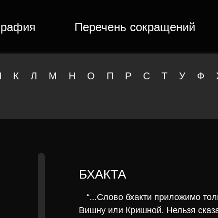
графия
Перечень сокращений
И
К
Л
М
Н
О
П
Р
С
Т
У
Ф
БХАКТА
“...Слово бхакти приложимо то
Вишну или Кришной. Нельзя сказа