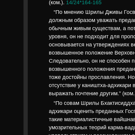
(ком.).
14/24*164-165
“По мнению Шрилы Дживы Госва
должным образом уважать предан
обычным живым существам, а пот
уровня, он не подходит для пропо
основывается на утверждениях ве
возвышенное положение Верховн
Следовательно, он не способен п
возвышенного положения преданн
тоже достойны прославления. Но 
отсутствие у каништха-адхикари
выражать почтение другим.” (ком.
“По совам Шрилы Бхактисиддха
адхикари оценить преданных Госпо
такие материалистичные вайшна
умозрительных теорий карма-вади