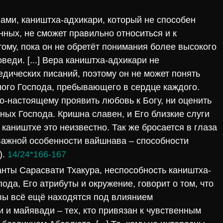
ми, каништха-адхикари, который не способен
ных, не сможет правильно относиться и к
ому, пока он не обретёт понимания более высокого
веди. [...] Вера каништха-адхикари не
дических писаний, поэтому он не может понять
ого Господа, пребывающего в сердце каждого.
о-настоящему проявить любовь к Богу, ни оценить
ых Господа. Кришна славен, и Его близкие слуги
каништхе это неизвестно. Так же бросается в глаза
 важной особенности вайшнава – способности
).
14/24*166-167
нты Сарасвати Тхакура, неспособность каништха-
да, Его атрибуты и окружение, говорит о том, что
вы всё ещё находятся под влиянием
 и майявади – тех, кто привязан к чувственным