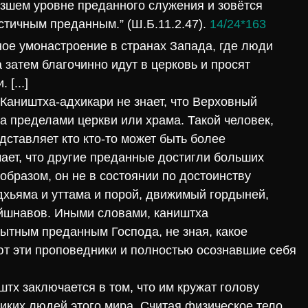
изшем уровне преданного служения и зовётся
стичным преданным.” (Ш.Б.11.2.47).
14/24*163
ое умонастроение в странах Запада, где люди
а затем благочинно идут в церковь и просят
[...]
 Каништха-адхикари не знает, что Верховный
а пределами церкви или храма. Такой человек,
дставляет кто кто-то может быть более
ает, что другие преданные достигли больших
образом, он не в состоянии по достоинству
дхьяма и уттама и порой, движимый гордыней,
йшнавов. Иными словами, каништха
пытным преданным Господа, не зная, какое
т эти проповедники и полностью осознавшие себя
штх заключается в том, что им кружат голову
иких людей этого мира. Считая физическое тело