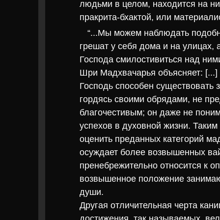
людьми в целом, находится на н
пракрита-бхактой, или материали
“...Мы можем наблюдать подобн
грешат у себя дома и на улицах, 
Господа смилостивиться над ними. 
Шри Мадхвачарья объясняет: [...]
Господь способен существовать з
гордясь своими обрядами, не пре
благочестивым; он даже не поним
успехов в духовной жизни. Таким 
оценить преданных категорий ма
осуждает более возвышенных ва
пренебрежительно относится к о
возвышенное положение занимаю
души.
Другая отличительная черта кани
достижения, так называемых, вел