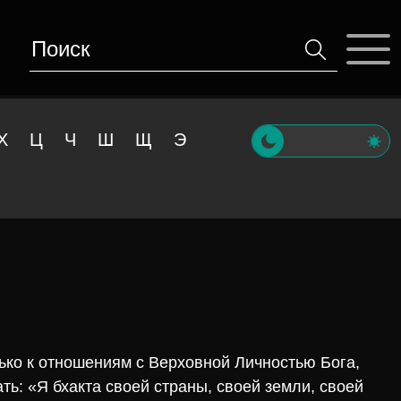
Х
Ц
Ч
Ш
Щ
Э
лько к отношениям с Верховной Личностью Бога,
ть: «Я бхакта своей страны, своей земли, своей