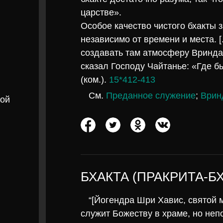
царстве».
Особое качество чистого бхакты з
независимо от времени и места. [
создавать там атмосферу Вринд
сказал Господу Чайтанье: «Где бы
(ком.).
15*412-413
См.
Преданное служение
;
Врин
ной
БХАКТА (ПРАКРИТА-Б
“[Йогендра Шри Хавис, святой 
служит Божеству в храме, но не