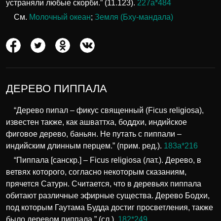
устраняли любые скорби.” (11.123).
227а*484
См.
Молочный океан
;
Земля (Бху-мандала)
ДЕРЕВО ПИППАЛА
“Дерево пипал – фикус священный (Ficus religiosa),
известен также, как ашваттха, боддхи, индийское
фиговое дерево, баньян. Не путать с пиппали –
индийским длинным перцем.” (прим. ред.).
183а*216
“Пиппала [санскр.] – Ficus religiosa (лат.). Дерево, в
ветвях которого, согласно некоторым сказаниям,
прячется Сатурн. Считается, что в деревьях пиппала
обитают различные эфирные существа. Дерево Бодхи,
под которым Гаутама Будда достиг просветления, также
было деревом пиппала.” (сл.).
182*249