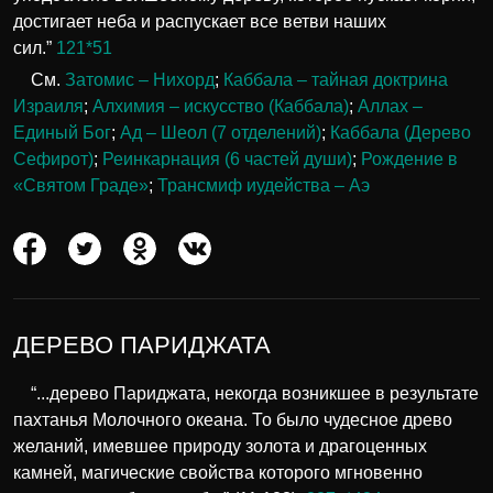
достигает неба и распускает все ветви наших
сил.”
121*51
См.
Затомис – Нихорд
;
Каббала – тайная доктрина
Израиля
;
Алхимия – искусство (Каббала)
;
Аллах –
Единый Бог
;
Ад – Шеол (7 отделений)
;
Каббала (Дерево
Сефирот)
;
Реинкарнация (6 частей души)
;
Рождение в
«Святом Граде»
;
Трансмиф иудейства – Аэ
ДЕРЕВО ПАРИДЖАТА
“...дерево Париджата, некогда возникшее в результате
пахтанья Молочного океана. То было чудесное древо
желаний, имевшее природу золота и драгоценных
камней, магические свойства которого мгновенно