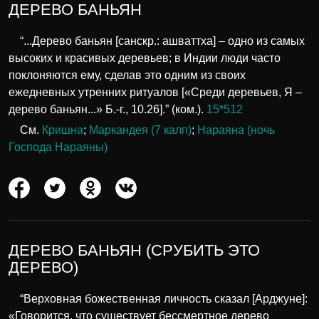
ДЕРЕВО БАНЬЯН
“...Дерево баньян [санскр.: ашваттха] – одно из самых
высоких и красивых деревьев; в Индии люди часто
поклоняются ему, сделав это одним из своих
ежедневных утренних ритуалов [«Среди деревьев, Я –
дерево баньян...» Б.-г., 10.26].” (ком.).
15*512
См.
Кришна
;
Маркандея (7 калп)
;
Нараяна (ночь
Господа Нараяны)
ДЕРЕВО БАНЬЯН (СРУБИТЬ ЭТО
ДЕРЕВО)
“Верховная божественная личность сказал [Арджуне]:
«Говорится, что существует бессмертное дерево