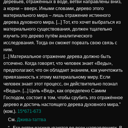
деревьев, отражённых в воде, ветви направлены вниз,
а корни – вверх. Иными словами, дерево этого
материального мира – лишь отражение истинного
дерева духовного мира. [...] Тот, кто хочет выбраться из
материального существования, должен тщательно
изучить это дерево путём аналитического
исследования. Тогда он сможет порвать свою связь с
ним.
[...] Материальное отражение дерева должно быть
отсечено. Когда говорят, что человек знает «Веды»,
предполагают, что он обладает знанием, как уничтожить
привязанность к этому материальному миру. Если
человек знает этот процесс, он действительно познал
«Веды». [...] Цель «Вед», как определено Самим
Господом, состоит в том, чтобы срубить это отражённое
дерево и достичь настоящего дерева духовного мира.”
(ком.).
15*671-673
См.
Джива-таттва
“...Его ветви раскидываются во всех направлениях. В