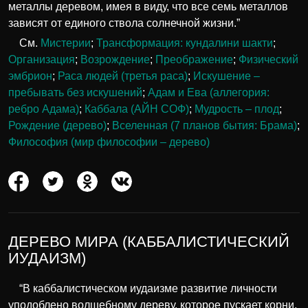
металлы деревом, имея в виду, что все семь металлов
зависят от единого ствола солнечной жизни.”
См.
Мистерии
;
Трансформация: кундалини шакти
;
Организация
;
Возрождение
;
Преображение
;
Физический
эмбрион
;
Раса людей (третья раса)
;
Искушение –
пребывать без искушений
;
Адам и Ева (аллегория:
ребро Адама)
;
Каббала (АЙН СОФ)
;
Мудрость – плод
;
Рождение (дерево)
;
Вселенная (7 планов бытия: Брама)
;
Философия (мир философии – дерево)
ДЕРЕВО МИРА (КАББАЛИСТИЧЕСКИЙ
ИУДАИЗМ)
“В каббалистическом иудаизме развитие личности
уподоблено волшебному дереву, которое пускает корни,