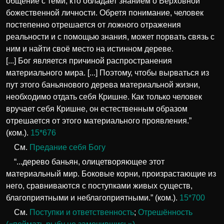
общение с теми, кто обладает знанием о Верховной
божественной личности. Обретя понимание, человек
постепенно отрешается от ложного отражения
реальности и с помощью знания, может порвать связь с
ним и найти своё место на истинном дереве.
[...] Бог является причиной распространения
материального мира. [...] Поэтому, чтобы вырваться из
пут этого баньянового дерева материальной жизни,
необходимо отдать себя Кришне. Как только человек
вручает себя Кришне, он естественным образом
отрешается от этого материального проявления.”
(ком.).
15*676
См.
Предание себя Богу
“...дерево баньян, олицетворяющее этот
материальный мир. Боковые корни, произрастающие из
него, сравниваются с поступками живых существ,
благоприятными и неблагоприятными.” (ком.).
15*700
См.
Поступки и ответственность
;
Отрешённость