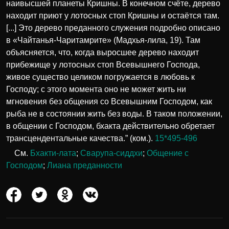
наивысшей планеты Кришны. В конечном счёте, дерево
находит приют у лотосных стоп Кришны и остаётся там.
[...] Это дерево преданного служения подробно описано
в «Чайтанья-Чаритамрите» (Мадхья-лила, 19). Там
объясняется, что, когда выросшее дерево находит
прибежище у лотосных стоп Всевышнего Господа,
живое существо целиком погружается в любовь к
Господу; с этого момента оно не может жить ни
мгновения без общения со Всевышним Господом, как
рыба не в состоянии жить без воды. В таком положении,
в общении с Господом, бхакта действительно обретает
трансцендентальные качества.” (ком.).
15*495-496
См.
Бхакти-лата
;
Сварупа-сиддхи
;
Общение с
Господом
;
Лиана преданности