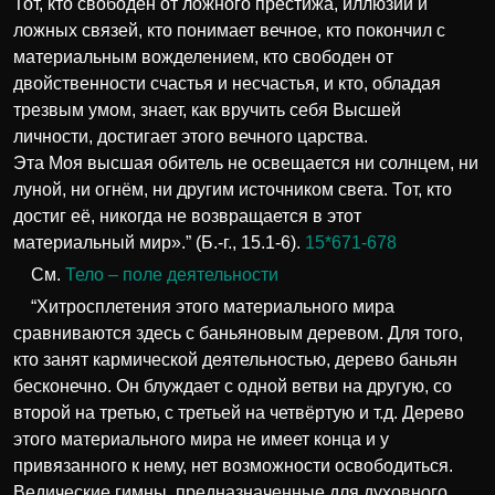
Тот, кто свободен от ложного престижа, иллюзии и
ложных связей, кто понимает вечное, кто покончил с
материальным вожделением, кто свободен от
двойственности счастья и несчастья, и кто, обладая
трезвым умом, знает, как вручить себя Высшей
личности, достигает этого вечного царства.
Эта Моя высшая обитель не освещается ни солнцем, ни
луной, ни огнём, ни другим источником света. Тот, кто
достиг её, никогда не возвращается в этот
материальный мир».” (Б.-г., 15.1-6).
15*671-678
См.
Тело – поле деятельности
“Хитросплетения этого материального мира
сравниваются здесь с баньяновым деревом. Для того,
кто занят кармической деятельностью, дерево баньян
бесконечно. Он блуждает с одной ветви на другую, со
второй на третью, с третьей на четвёртую и т.д. Дерево
этого материального мира не имеет конца и у
привязанного к нему, нет возможности освободиться.
Ведические гимны, предназначенные для духовного