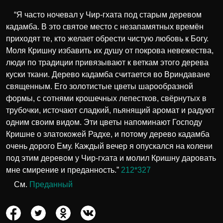
“Я часто ночевал у Чир-гхата под старым деревом
кадамба. В это святое место с незапамятных времён
приходят те, кто желает обрести чистую любовь к Богу.
Моля Кришну избавить их душу от покрова невежества,
люди по традиции привязывают к веткам этого дерева
куски ткани. Дерево кадамба считается во Вриндаване
священным. Его золотистые цветы шарообразной
формы, с сотнями крошечных лепестков, свёрнутых в
трубочки, источают сладкий, пьянящий аромат и радуют
одним своим видом. Эти цветы напоминают Господу
Кришне о златокожей Радхе, и потому дерево кадамба
очень дорого Ему. Каждый вечер я опускался на колени
под этим деревом у Чир-гхата и молил Кришну даровать
мне смирение и преданность.”
212*327
См.
Преданный