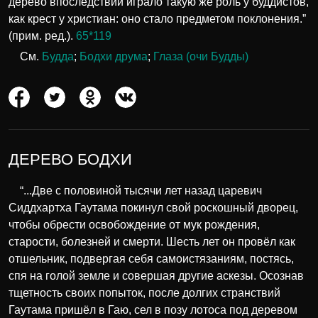
дерево впоследствии играло такую же роль у буддистов,
как крест у христиан: оно стало предметом поклонения.”
(прим. ред.).
65*119
См.
Будда
;
Бодхи друма
;
Глаза (очи Будды)
ДЕРЕВО БОДХИ
“...Две с половиной тысячи лет назад царевич
Сиддхартха Гаутама покинул свой роскошный дворец,
чтобы обрести освобождение от мук рождения,
старости, болезней и смерти. Шесть лет он провёл как
отшельник, подвергая себя самоистязаниям, постясь,
спя на голой земле и совершая другие аскезы. Осознав
тщетность своих попыток, после долгих странствий
Гаутама пришёл в Гаю, сел в позу лотоса под деревом