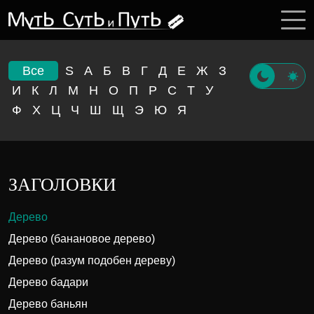
Все
S
А
Б
В
Г
Д
Е
Ж
З
И
К
Л
М
Н
О
П
Р
С
Т
У
Ф
Х
Ц
Ч
Ш
Щ
Э
Ю
Я
ЗАГОЛОВКИ
Дерево
Дерево (банановое дерево)
Дерево (разум подобен дереву)
Дерево бадари
Дерево баньян