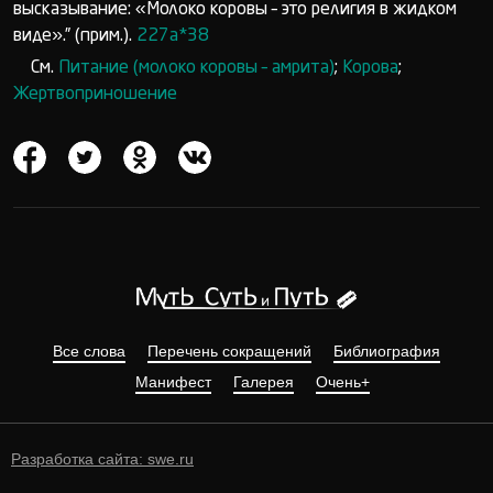
высказывание: «Молоко коровы – это религия в жидком
виде».” (прим.).
227а*38
См.
Питание (молоко коровы – амрита)
;
Корова
;
Жертвоприношение
Все слова
Перечень сокращений
Библиография
Манифест
Галерея
Очень+
Разработка сайта: swe.ru