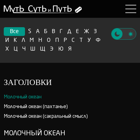
Все
S
А
Б
В
Г
Д
Е
Ж
З
И
К
Л
М
Н
О
П
Р
С
Т
У
Ф
Х
Ц
Ч
Ш
Щ
Э
Ю
Я
ЗАГОЛОВКИ
Молочный океан
Молочный океан (пахтанье)
Молочный океан (сакральный смысл)
МОЛОЧНЫЙ ОКЕАН