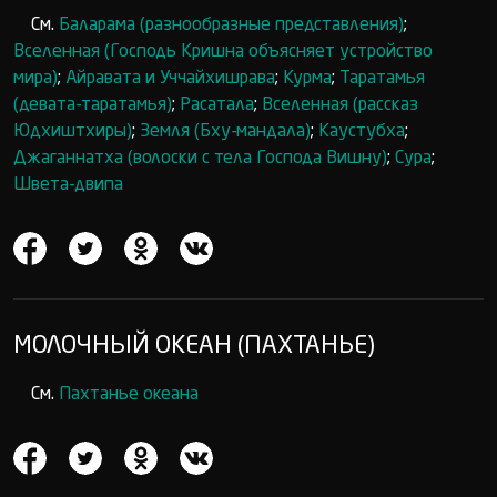
См.
Баларама (разнообразные представления)
;
Вселенная (Господь Кришна объясняет устройство
мира)
;
Айравата и Уччайхишрава
;
Курма
;
Таратамья
(девата-таратамья)
;
Расатала
;
Вселенная (рассказ
Юдхиштхиры)
;
Земля (Бху-мандала)
;
Каустубха
;
Джаганнатха (волоски с тела Господа Вишну)
;
Сура
;
Швета-двипа
МОЛОЧНЫЙ ОКЕАН (ПАХТАНЬЕ)
См.
Пахтанье океана