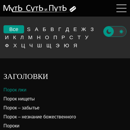
Все
S
А
Б
В
Г
Д
Е
Ж
З
И
К
Л
М
Н
О
П
Р
С
Т
У
Ф
Х
Ц
Ч
Ш
Щ
Э
Ю
Я
ЗАГОЛОВКИ
Порок лжи
Порок нищеты
Порок – забытье
Порок – незнание божественного
Пороки