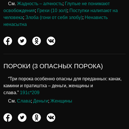
См.
Жадность – алчность
;
Глупые не понимают
освобождения
;
Грехи (10 зол)
;
Поступки налипают на
человека
;
Злоба (гони от себя злобу)
;
Ненависть
ненасытна
ПОРОКИ (3 ОПАСНЫХ ПОРОКА)
“Три порока особенно опасны для преданных: канак,
камини и пратиштха – деньги, женщины и
слава.”
191c*209
См.
Слава
;
Деньги
;
Женщины