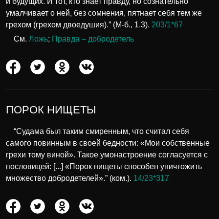
и будущих. И тот, кто знает правду, но сознательно
умалчивает о ней, без сомнения, пятнает себя тем же
грехом (грехом двоедушия).” (М-б., 1.3).
203/1*67
См.
Ложь
;
Правда – добродетель
ПОРОК НИЩЕТЫ
“Судама был таким смиренным, что считал себя
самого повинным в своей бедности: «Мои собственные
грехи тому виной». Такое умонастроение согласуется с
пословицей: [...] «Порок нищеты способен уничтожить
множество добродетелей».” (ком.).
14/23*317