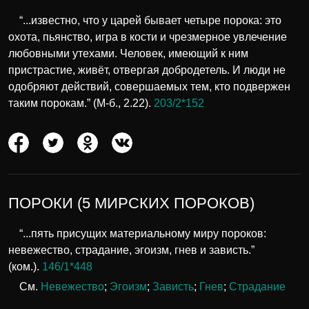
“...известно, что у царей бывает четыре порока: это
охота, пьянство, игра в кости и чрезмерное увлечение
любовными утехами. Человек, имеющий к ним
пристрастие, живёт, отвергая добродетель. И люди не
одобряют действий, совершаемых тем, кто подвержен
таким порокам.” (М-б., 2.22).
203/2*152
ПОРОКИ (5 МИРСКИХ ПОРОКОВ)
“...пять присущих материальному миру пороков:
невежество, страдание, эгоизм, гнев и зависть.”
(ком.).
146/1*448
См.
Невежество
;
Эгоизм
;
Зависть
;
Гнев
;
Страдание