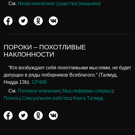
См.
Неорганические существа (хищники)
ПОРОКИ – ПОХОТЛИВЫЕ
НАКЛОННОСТИ
“Кто возбуждает себя похотливыми мыслями, не будет
допущен в ряды поборников Всеблагого.” (Талмуд,
Нидда 13b).
13*488
См.
Половое влечение
;
Мыслеформы (лярвы)
;
Похоть
;
Сексуальное рабство
;
Книга Талмуд