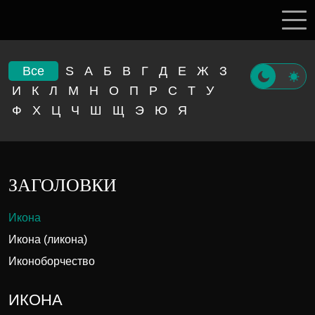
Все
S
А
Б
В
Г
Д
Е
Ж
З
И
К
Л
М
Н
О
П
Р
С
Т
У
Ф
Х
Ц
Ч
Ш
Щ
Э
Ю
Я
ЗАГОЛОВКИ
Икона
Икона (ликона)
Иконоборчество
ИКОНА