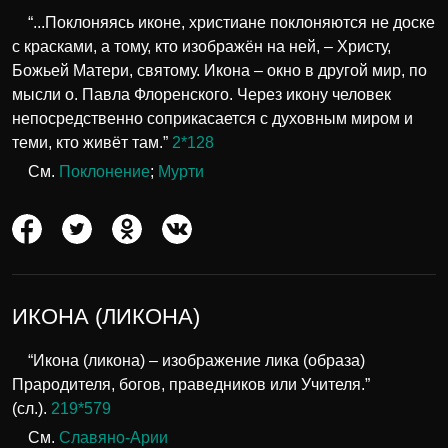
“...Поклоняясь иконе, христиане поклоняются не доске
с красками, а тому, кто изображён на ней, – Христу,
Божьей Матери, святому. Икона – окно в другой мир, по
мысли о. Павла Флоренского. Через икону человек
непосредственно соприкасается с духовным миром и
теми, кто живёт там.”
2*128
См.
Поклонение
;
Мурти
ИКОНА (ЛИКОНА)
“Икона (ликона) – изображение лика (образа)
Прародителя, богов, праведников или Учителя.”
(сл.).
219*579
См.
Славяно-Арии