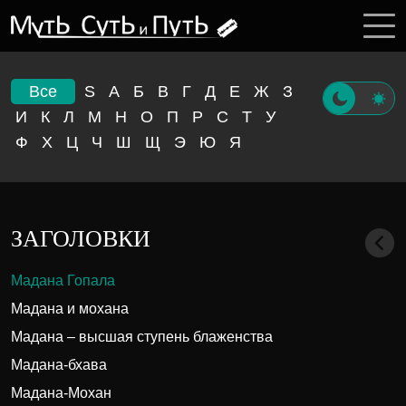
Все
S
А
Б
В
Г
Д
Е
Ж
З
И
К
Л
М
Н
О
П
Р
С
Т
У
Ф
Х
Ц
Ч
Ш
Щ
Э
Ю
Я
ЗАГОЛОВКИ
Мадана Гопала
Мадана и мохана
Мадана – высшая ступень блаженства
Мадана-бхава
Мадана-Мохан