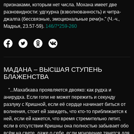
признаками, которым нет числа. Мохана имеет две
разновидности: удгхурна (взволнованность) и читра-
джалпа (бессвязные, эмоциональные речи)».” (Ч.-ч.,
Мадхья, 23.57-59).
146/7*259-260
МАДАНА – ВЫСШАЯ СТУПЕНЬ
БЛАЖЕНСТВА
“...Махабхава проявляется двояко: как рудха и
анирудха. Если гопи не может пережить и секунду
разлуку с Кришной, если её сердце начинает биться от
волнения, стоит ей завидеть, что кто-то приближается к
ней, если ей кажется, что время стремительно летит,
если в отсутствии Кришны она полностью забывает обо
всём на свете, даже о себе, если мгновение тянется для