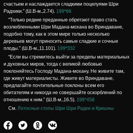
счастьем и наслаждается сладкими поцелуями Шри
Радхики.” (Ш.В-м.,2.74).
199*66
“Только редкие преданные обретают право стать
возлюбленными Шри Мадана-мохана во Вриндаване,
подобно тому, как в этом мире только несколько
деревьев могут приносить самые сладкие и сочные
плоды.” (Ш.В-м.,11.101).
199*332
“Если вы стремитесь выйти за пределы материальных
и духовных миров, тогда с великой любовью
поклоняйтесь Господу Мадана-мохану. Не живите там,
где живут материалисты. Живите во Вриндаване,
предлагайте почтительные поклоны всем его
обитателям и никогда не совершайте оскорблений по
отношению к ним.” (Ш.В-м.,16.5).
199*458
См.
Лотосные стопы Шри Шри Радхи и Кришны