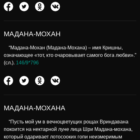
МАДАНА-МОХАН
“Мадана-Мохан (Мадана-Мохана) – имя Кришны,
означающее «тот, кто очаровывает самого бога любви».”
(сл.).
146/9*796
МАДАНА-МОХАНА
“Пусть мой ум в вечноцветущих рощах Вриндавана
покоится на нектарной луне лица Шри Мадана-мохана,
который одаривает лотосооких гопи неизмеримым