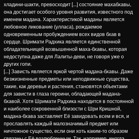
хладини-шакти, превосходит [...] состояние махабхавы,
она достигает особого уровня развития, известного под
именем мадана. Характеристикой маданы является
любовное ликование (улласа), рождаемое
одновременным пробуждением всех видов бхав в
сердце. Шримати Радхика является единственной
обладательницей возвышенной маха-бхавы, которая
недоступна даже для Лалиты-деви, не говоря уже о
других гопи.
[...] Зависть является яркой чертой мадана-бхавы. Даже
безжизненные предметы или неподвижные существа,
такие, как деревья и растения, становятся объектами
для зависти в глаза героини, обладающей мадана-
бхавой. Хотя Шримати Радхика находится в постоянной
и наиболее сокровенной близости с Шри Кришной,
мадана-бхава заставляет Её завидовать всем и вся, и
прославлять каждый малозначимый предмет или
ничтожное существо, если они хоть каким-то образом
связаны с Её возлюбленным. Так, например, иногда