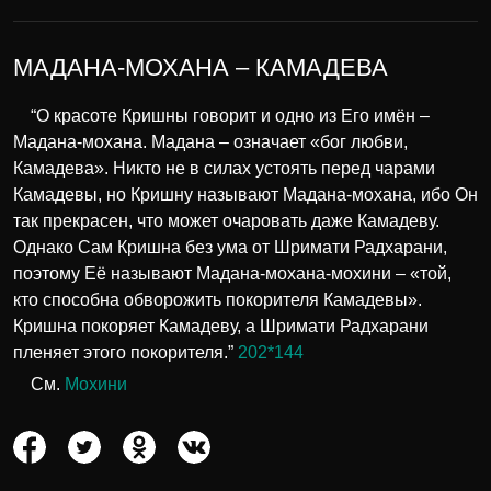
МАДАНА-МОХАНА – КАМАДЕВА
“О красоте Кришны говорит и одно из Его имён –
Мадана-мохана. Мадана – означает «бог любви,
Камадева». Никто не в силах устоять перед чарами
Камадевы, но Кришну называют Мадана-мохана, ибо Он
так прекрасен, что может очаровать даже Камадеву.
Однако Сам Кришна без ума от Шримати Радхарани,
поэтому Её называют Мадана-мохана-мохини – «той,
кто способна обворожить покорителя Камадевы».
Кришна покоряет Камадеву, а Шримати Радхарани
пленяет этого покорителя.”
202*144
См.
Мохини