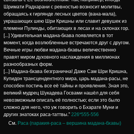
Шримати Радхарани с ревностью возносит молитвы,
обращаясь к гирлянде лесных цветов (вана-мала),
украшающих шею Шри Кришны или славит девушек из
племени Пулинды, обитающих в лесах и на склонах гор.
[...] Удивительная мадана-бхава появляется в тот
момент, когда возлюбленные встречаются друг с другом.
Вечные игры любви мадана-бхавы величественно
правят миром духовного наслаждения в миллионах
разнообразных форм.
[...] Мадана-бхава безгранична! Даже Сам Шри Кришна,
Купидон трансцендентного мира, царь мадана-расы, не
способен постичь все её тайны и проявления. Зная это,
великий мудрец Шукадева Госвами нашёл для себя
невозможным описать её полностью; если это было
сложно для него, что уж говорить о Бхарате Муни и
других знатоках раса-таттвы.”
226*555-556
См.
Раса (паракия-раса – вершина мадана-бхавы)