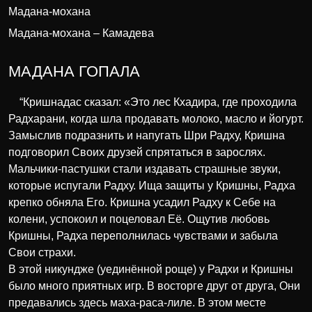
Мадана-мохана
Мадана-мохана – Камадева
МАДАНА ГОПАЛА
“Кришнадас сказал: «Это лес Кхадира, где проходила
Радхарани, когда шла продавать молоко, масло и йогурт.
Замыслив подразнить и напугать Шри Радху, Кришна
подговорил Своих друзей спрятаться в зарослях.
Мальчики-пастушки стали издавать страшные звуки,
которые испугали Радху. Ища защиты у Кришны, Радха
крепко обняла Его. Кришна усадил Радху к Себе на
колени, успокоил и поцеловал Её. Ощутив любовь
Кришны, Радха переполнилась чувствами и забыла
Свои страхи.
В этой никундже (уединённой роще) у Радхи и Кришны
было много приятных игр. В восторге друг от друга, Они
предавались здесь маха-раса-лиле. В этом месте