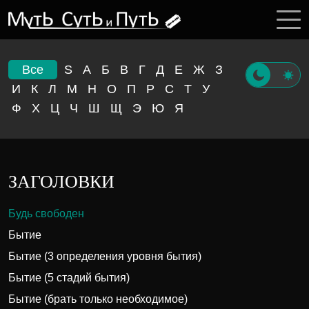
Все
S
А
Б
В
Г
Д
Е
Ж
З
И
К
Л
М
Н
О
П
Р
С
Т
У
Ф
Х
Ц
Ч
Ш
Щ
Э
Ю
Я
ЗАГОЛОВКИ
Будь свободен
Бытие
Бытие (3 определения уровня бытия)
Бытие (5 стадий бытия)
Бытие (брать только необходимое)