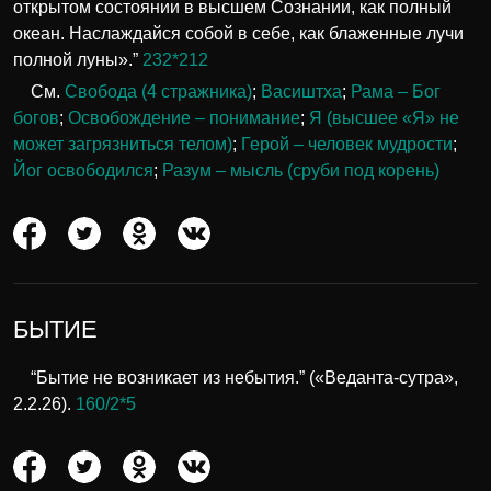
открытом состоянии в высшем Сознании, как полный
океан. Наслаждайся собой в себе, как блаженные лучи
полной луны».”
232*212
См.
Свобода (4 стражника)
;
Васиштха
;
Рама – Бог
богов
;
Освобождение – понимание
;
Я (высшее «Я» не
может загрязниться телом)
;
Герой – человек мудрости
;
Йог освободился
;
Разум – мысль (сруби под корень)
БЫТИЕ
“Бытие не возникает из небытия.” («Веданта-сутра»,
2.2.26).
160/2*5