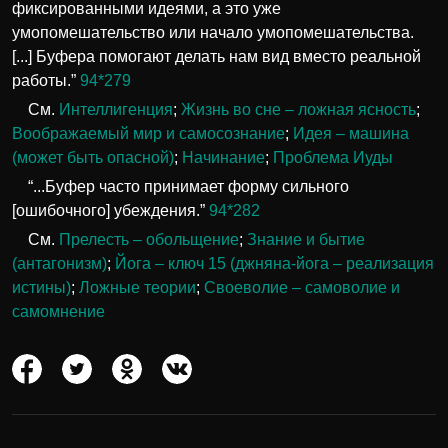
фиксированными идеями, а это уже
умопомешательство или начало умопомешательства.
[...] Буфера помогают делать нам вид вместо реальной
работы.”
94*279
См.
Интеллигенция
;
Жизнь во сне – ложная ясность
;
Воображаемый мир и самосознание
;
Идея – машина
(может быть опасной)
;
Начинание
;
Проблема Иуды
“...Буфер часто принимает форму сильного
[ошибочного] убеждения.”
94*282
См.
Прелесть – обольщение
;
Знание и бытие
(антагонизм)
;
Йога – ключ 15 (джняна-йога – реализация
истины)
;
Ложные теории
;
Своеволие – самоволие и
самомнение