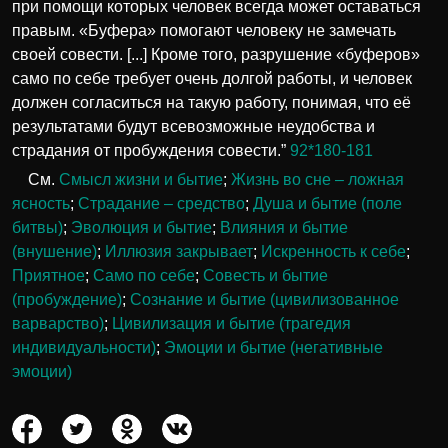
при помощи которых человек всегда может оставаться
правым. «Буфера» помогают человеку не замечать
своей совести. [...] Кроме того, разрушение «буферов»
само по себе требует очень долгой работы, и человек
должен согласиться на такую работу, понимая, что её
результатами будут всевозможные неудобства и
страдания от пробуждения совести.”
92*180-181
См.
Смысл жизни и бытие
;
Жизнь во сне – ложная
ясность
;
Страдание – средство
;
Душа и бытие (поле
битвы)
;
Эволюция и бытие
;
Влияния и бытие
(внушение)
;
Иллюзия закрывает
;
Искренность к себе
;
Приятное
;
Само по себе
;
Совесть и бытие
(пробуждение)
;
Сознание и бытие (цивилизованное
варварство)
;
Цивилизация и бытие (трагедия
индивидуальности)
;
Эмоции и бытие (негативные
эмоции)