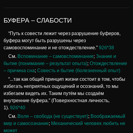
БУФЕРА – СЛАБОСТИ
“Путь к совести лежит через разрушение буферов,
буфера могут быть разрушены через
самовоспоминание и не отождествление.”
92б*38
См.
Вспоминание – самовспоминание
;
Знание и
бытие (понимание – результат опыта)
;
Отождествление
– причина сна
;
Совесть и бытие (болезненный опыт)
“...так как общий принцип жизни состоит в том, чтобы
избегать неприятных ощущений и осознаний, то мы
избегаем видеть их. Таким путём мы создаём
внутренние буфера.” (Поверхностная личность,
1).
92б*40
См.
Воля – свобода (не существует)
;
Воображаемый
мир и самосознание
;
Механический человек любить не
может