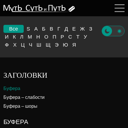
Все
S
А
Б
В
Г
Д
Е
Ж
З
И
К
Л
М
Н
О
П
Р
С
Т
У
Ф
Х
Ц
Ч
Ш
Щ
Э
Ю
Я
ЗАГОЛОВКИ
Буфера
Буфера – слабости
Буфера – шоры
БУФЕРА